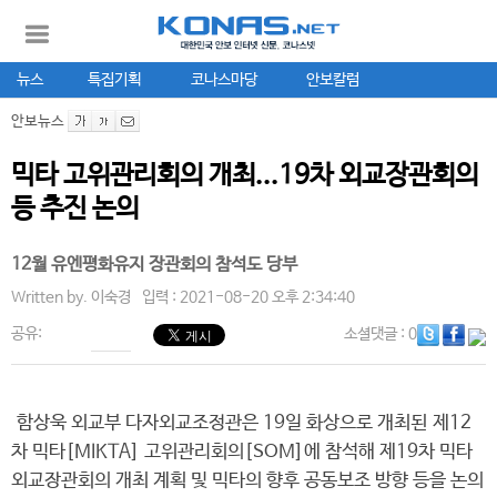
뉴스
특집기획
코나스마당
안보칼럼
안보뉴스
믹타 고위관리회의 개최...19차 외교장관회의
등 추진 논의
12월 유엔평화유지 장관회의 참석도 당부
Written by.
이숙경
입력 : 2021-08-20 오후 2:34:40
공유:
소셜댓글
: 0
함상욱 외교부 다자외교조정관은 19일 화상으로 개최된 제12
차 믹타[MIKTA] 고위관리회의[SOM]에 참석해 제19차 믹타
외교장관회의 개최 계획 및 믹타의 향후 공동보조 방향 등을 논의