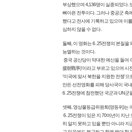
부상했으며 4,136명이 실종되었다.
뼈아픈 전투이다. 그러나 중공군 측에서
했다고 전사에 기록하고 있으며 이를
심하지 않을 수 없다.
둘째, 이 영화는 6․25전쟁의 본질
능멸하는 것이다.
중국 공산당이 막대한 예산을 들여 
援朝戰爭)’이라고 부르고 있으며 시
‘미국에 맞서 북한을 지원한 전쟁’으
만든 선전영화를 피해 당사국이 국내
6․25전쟁에 참전했던 국군과 UN
셋째, 영상물등급위원회(영등위)는 
6․25전쟁이 있은 지 70여년이 지
히 알지 못하고 있을 뿐만 아니라 
고 있음에도 불구하고 함께 해야 할