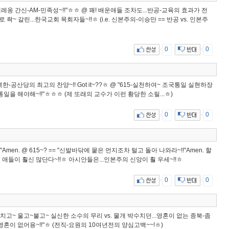
레옹 간신-AM-민족성~!!"ㅎㅎ @ 꽤! 배운애들 조차도...반공-교육의 효과가 전
 좍~ 갈린...한국교회 목회자들~!!ㅎ (i.e. 신본주의-이승만 == 반공 vs. 인본주
0
0
북한-공산당의 최고의 찬양~!! Got it~??ㅎ @ "615-실천하여~ 조국통일 실현하장
615로 통일을 해야해~!!"ㅎㅎㅎ (제 또래의 교수가 이런 황당한 소릴...ㅎ)
0
0
!"Amen. @ 615~? == "신발바닦에 뭍은 먼지조차 털고 돌아 나와라~!!"Amen. 할
적인 애들이 훨신 많단다~!!ㅎ 아시안들은...인본주의 신앙이 훨 우세~!!ㅎ
0
0
= 땅을 치고~ 울고~불고~ 실신한 소수의 무리 vs. 물개 박수치던...영혼이 없는 종북-좀
 영혼이 없어용~!!"ㅎ (전직-요원의 10여년전의 양심고백~~!ㅎ)