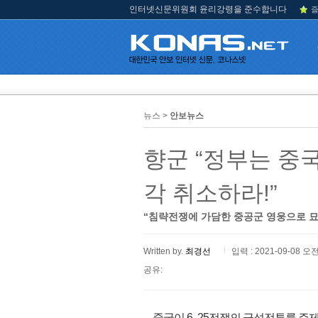
인터넷신문위원회 윤리강령을 준수합니다
즐
뉴스 >
안보뉴스
향군 “정부는 중
각 취소하라!”
“침략전쟁에 가담한 중공군 영웅으로 묘사
Written by.
최경선
입력 : 2021-09-08 오전
공유:
중국이 6․25전쟁의 금성전투를 주제로 