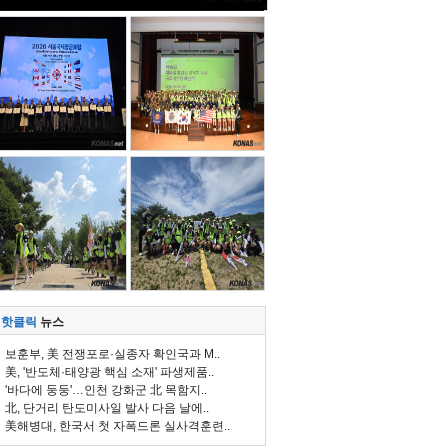
핫클릭
뉴스
보훈부, 美 전쟁포로·실종자 확인국과 M..
美, '반도체·태양광 핵심 소재' 파생제품..
'바다에 둥둥'…인천 강화군 北 목함지..
北, 단거리 탄도미사일 발사 다음 날에..
美해병대, 한국서 첫 자폭드론 실사격훈련..