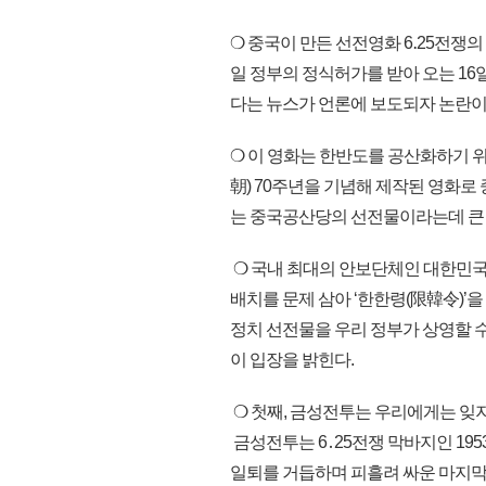
❍ 중국이 만든 선전영화 6․25전쟁의 
일 정부의 정식허가를 받아 오는 16일
다는 뉴스가 언론에 보도되자 논란이
❍ 이 영화는 한반도를 공산화하기 
朝) 70주년을 기념해 제작된 영화
는 중국공산당의 선전물이라는데 큰 
❍ 국내 최대의 안보단체인 대한민국재
배치를 문제 삼아 ‘한한령(限韓令)’
정치 선전물을 우리 정부가 상영할 수
이 입장을 밝힌다.
❍ 첫째, 금성전투는 우리에게는 잊지
금성전투는 6․25전쟁 막바지인 195
일퇴를 거듭하며 피흘려 싸운 마지막 최