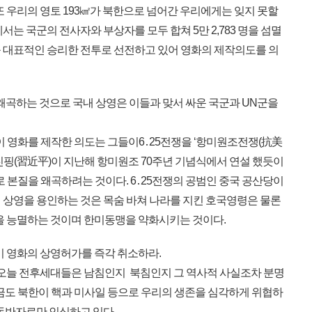
 또 우리의 영토 193㎢가 북한으로 넘어간 우리에게는 잊지 못할
는 국군의 전사자와 부상자를 모두 합쳐 5만 2,783 명을 섬멸
 대표적인 승리한 전투로 선전하고 있어 영화의 제작의도를 의
을 왜곡하는 것으로 국내 상영은 이들과 맞서 싸운 국군과 UN군을
이 영화를 제작한 의도는 그들이6․25전쟁을 ‘항미원조전쟁(抗美
진핑(習近平)이 지난해 항미원조 70주년 기념식에서 연설 했듯이
로 본질을 왜곡하려는 것이다. 6․25전쟁의 공범인 중국 공산당이
 상영을 용인하는 것은 목숨 바쳐 나라를 지킨 호국영령은 물론
군을 능멸하는 것이며 한미동맹을 약화시키는 것이다.
이 영화의 상영허가를 즉각 취소하라.
난 오늘 전후세대들은 남침인지 북침인지 그 역사적 사실조차 분명
지금도 북한이 핵과 미사일 등으로 우리의 생존을 심각하게 위협하
 동반자로만 인식하고 있다.