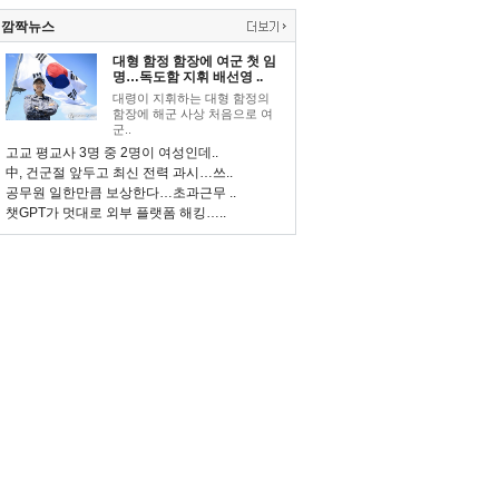
깜짝뉴스
대형 함정 함장에 여군 첫 임
명…독도함 지휘 배선영 ..
대령이 지휘하는 대형 함정의
함장에 해군 사상 처음으로 여
군..
고교 평교사 3명 중 2명이 여성인데..
中, 건군절 앞두고 최신 전력 과시…쓰..
공무원 일한만큼 보상한다…초과근무 ..
챗GPT가 멋대로 외부 플랫폼 해킹…..