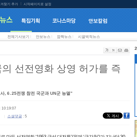
겨찾기 추가
시작페이지로 설정
전체기사보기
l
안보뉴스
l
깜짝뉴스
l
시끌벅적뉴스
2
국의 선전영화 상영 허가를 즉
, 6․25전쟁 참전 국군과 UN군 능멸”
 10:19:07
소셜댓글
: 5
만든 선전영화 ‘1953 금성 대전투’(원제 ‘금강천’)가 지난달 30