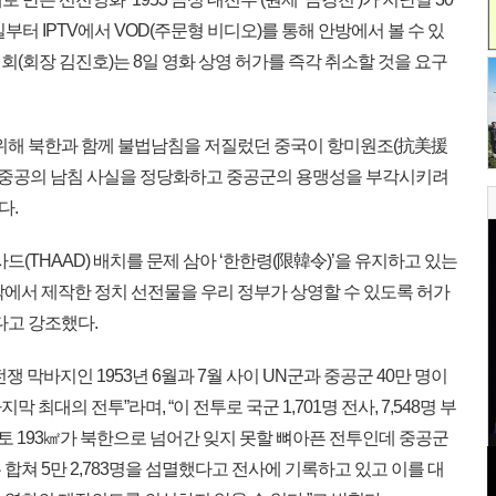
부터 IPTV에서 VOD(주문형 비디오)를 통해 안방에서 볼 수 있
(회장 김진호)는 8일 영화 상영 허가를 즉각 취소할 것을 요구
위해 북한과 함께 불법남침을 저질렀던 중국이 항미원조(抗美援
로, 중공의 남침 사실을 정당화하고 중공군의 용맹성을 부각시키려
다.
(THAAD) 배치를 문제 삼아 ‘한한령(限韓令)’을 유지하고 있는
각에서 제작한 정치 선전물을 우리 정부가 상영할 수 있도록 허가
다고 강조했다.
쟁 막바지인 1953년 6월과 7월 사이 UN군과 중공군 40만 명이
최대의 전투”라며, “이 전투로 국군 1,701명 전사, 7,548명 부
 영토 193㎢가 북한으로 넘어간 잊지 못할 뼈아픈 전투인데 중공군
합쳐 5만 2,783명을 섬멸했다고 전사에 기록하고 있고 이를 대