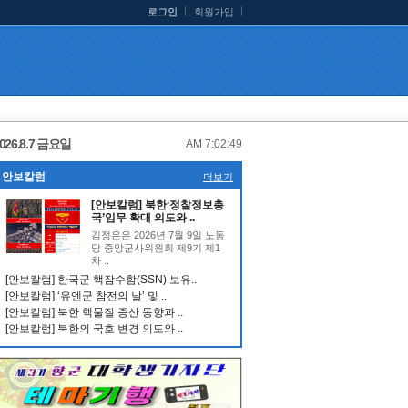
로그인
회원가입
026.8.7 금요일
AM 7:02:50
안보칼럼
더보기
[안보칼럼] 북한‘정찰정보총
국’임무 확대 의도와 ..
김정은은 2026년 7월 9일 노동
당 중앙군사위원회 제9기 제1
차 ..
[안보칼럼] 한국군 핵잠수함(SSN) 보유..
[안보칼럼] ‘유엔군 참전의 날’ 및 ..
[안보칼럼] 북한 핵물질 증산 동향과 ..
[안보칼럼] 북한의 국호 변경 의도와 ..