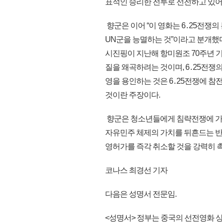
표적인 승리한 전투로 선전하고 있어 
향군은 이어 “이 영화는 6․25전쟁
UN군을 능멸하는 것”이라고 분개했다
시진핑이 지난해 항미원조 70주년 
질을 왜곡하려는 것이며, 6․25전쟁
영을 용인하는 것은 6․25전쟁에 
것이란 주장이다.
향군은 청소년들에게 침략전쟁에 가
자유민주 체제의 가치를 뒤흔드는 반
영허가를 즉각 취소할 것을 강력히 촉구
코나스 최경선 기자
다음은 성명서 전문임.
<성명서> 정부는 중국의 선전영화 상