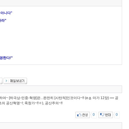
 아니다"
하라”
영한다!”
 [하극상-민중-혁명]은...완전히 [사탄적]인것이다~!! (e.g. 마가 12장) == 공
초의 공산혁명~!; 죽창가~!!ㅎ), 공산주의~!!
0
0