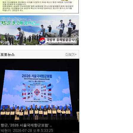
포토뉴스
향군, '2026 서울국제향군포럼' ..
박현미 2026-07-28 오후 5:33:25