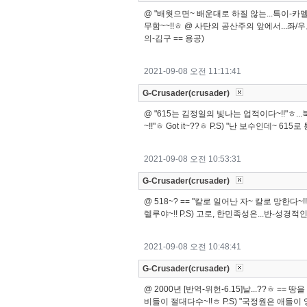
@ "배웟으면~ 배운대로 하질 않는...특이-카멜
무함~~!!ㅎ @ 사탄의 공산주의 앞에서...좌/우로
의-김구 == 용공)
2021-09-08 오전 11:11:41
G-Crusader(crusader)
@ "615는 김정일의 빛나는 업적이다~!!"ㅎ...
~!!"ㅎ Got it~??ㅎ P.S) "난 보수인데~ 
2021-09-08 오전 10:53:31
G-Crusader(crusader)
@ 518~? == "칼로 일어난 자~ 칼로 망한다~!
렐루야~!! P.S) 고로, 한민족성은...반-성경
2021-09-08 오전 10:48:41
G-Crusader(crusader)
@ 2000년 [반역-위헌-6.15]날...??ㅎ =
비들이 절대다수~!!ㅎ P.S) "국정원은 애들이