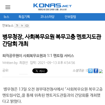
뉴스
특집기획
코나스마당
안보칼럼
안보뉴스
병무청장, 사회복무요원 복무고충 멘토지도관
간담회 개최
퇴직공무원이 사회복무요원과 1:1 멘토링 서비스
Written by.
최경선
입력 : 2021-09-13 오후 4:54:56
공유:
소셜댓글
: 0
병무청은 13일 오전 정부대전청사에서 「사회복무요원 복무고충
멘토링사업」을 통해 위촉된 멘토지도관들과의 간담회를 개최했
다고 밝혔다.