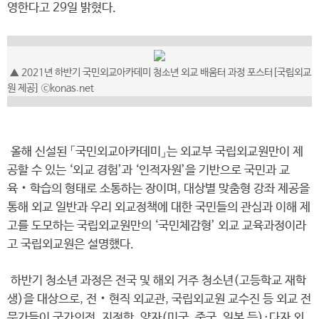
영한다고 29일 밝혔다.
▲ 2021년 하반기 국민외교아카데미 청소년 외교 배움터 과정 포스터[국립외교
원 제공] ⓒkonas.net
올해 신설된 「국민외교아카데미」는 외교부 국립외교원만이 제
공할 수 있는 ‘외교 경험’과 ‘인적자원’을 기반으로 국민과 교
육‧학습의 형태로 소통하는 장이며, 대상별 맞춤형 강좌 제공을
통해 외교 일반과 우리 외교정책에 대한 국민들의 관심과 이해 제
고를 도모하는 국립외교원만의 ‘국민체감형’ 외교 교육과정이라
고 국립외교원은 설명했다.
하반기 청소년 과정은 전국 및 해외 거주 청소년(고등학교 재학
생)을 대상으로, 전‧현직 외교관, 국립외교원 교수진 등 외교 전
문가들이 국가의전, 지정학, 양자(미국, 중국, 일본 등)·다자 외