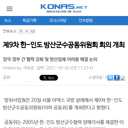
뉴스
특집기획
코나스마당
안보칼럼
안보뉴스
제9차 한-인도 방산군수공동위원회 회의 개최
양국 정부 간 협력 강화 및 방산업체 어려움 해결 논의
Written by.
이숙경
입력 : 2021-10-20 오전 11:23:41
공유:
소셜댓글
: 0
방위사업청은 20일 서울 아덱스 국방 샬레에서 제9차 한-인도
방산군수공동위원회(이하 공동위)를 개최한다고 밝혔다.
공동위는 2005년 한․인도 방산군수협력 양해각서를 체결한 이