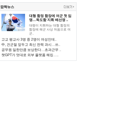
깜짝뉴스
대형 함정 함장에 여군 첫 임
명…독도함 지휘 배선영 ..
대령이 지휘하는 대형 함정의
함장에 해군 사상 처음으로 여
군..
고교 평교사 3명 중 2명이 여성인데..
中, 건군절 앞두고 최신 전력 과시…쓰..
공무원 일한만큼 보상한다…초과근무 ..
챗GPT가 멋대로 외부 플랫폼 해킹…..