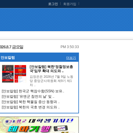
로그인
회원가입
026.8.7 금요일
PM 3:50:34
안보칼럼
더보기
[안보칼럼] 북한‘정찰정보총
국’임무 확대 의도와 ..
김정은은 2026년 7월 9일 노동
당 중앙군사위원회 제9기 제1
차 ..
[안보칼럼] 한국군 핵잠수함(SSN) 보유..
[안보칼럼] ‘유엔군 참전의 날’ 및 ..
[안보칼럼] 북한 핵물질 증산 동향과 ..
[안보칼럼] 북한의 국호 변경 의도와 ..