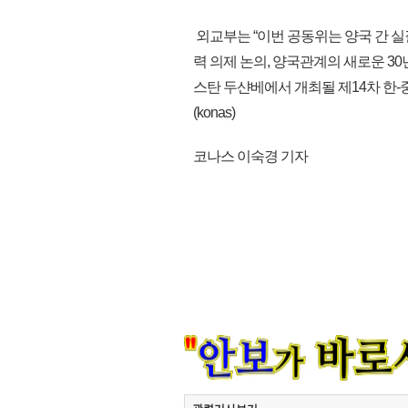
외교부는 “이번 공동위는 양국 간 실
력 의제 논의, 양국관계의 새로운 3
스탄 두샨베에서 개최될 제14차 한
(konas)
코나스 이숙경 기자