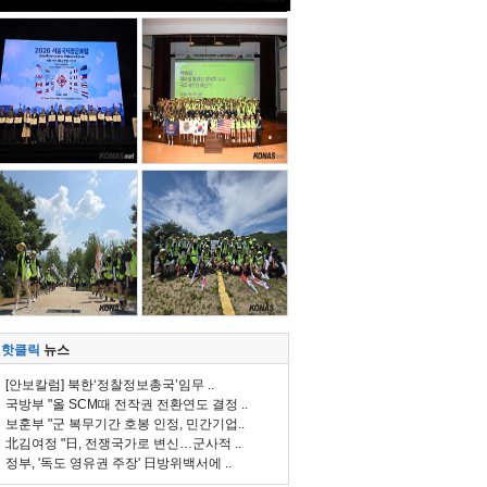
핫클릭
뉴스
[안보칼럼] 북한‘정찰정보총국’임무 ..
국방부 "올 SCM때 전작권 전환연도 결정 ..
보훈부 "군 복무기간 호봉 인정, 민간기업..
北김여정 "日, 전쟁국가로 변신…군사적 ..
정부, '독도 영유권 주장' 日방위백서에 ..