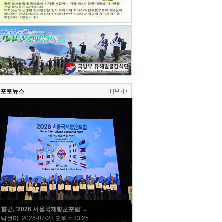
포토뉴스
향군, '2026 서울국제향군포럼' ..
박현미 2026-07-28 오후 5:33:25