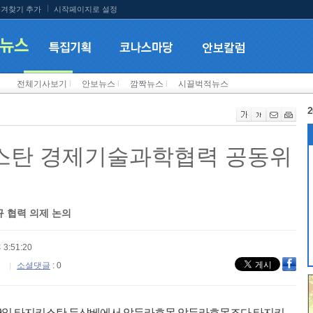
겨찾기 추가
시작페이지로 설정
전체기사보기
l
안보뉴스
l
깜짝뉴스
l
시끌벅적뉴스
2
키스탄 경제기술과학협력 공동위
규 협력 의제 논의
 3:51:20
소셜댓글
: 0
9일 타지키스탄 두샨베에서 압두라흐몬 압두라흐몬조다 타지키