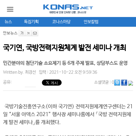
뉴스
특집기획
코나스마당
안보칼럼
안보뉴스
국기연, 국방전력지원체계 발전 세미나 개최
민간분야의 첨단기술 소요제기 등 6개 주제 발표, 상담부스도 운영
Written by.
최경선
입력 : 2021-10-22 오전 9:59:36
공유:
소셜댓글
: 0
국방기술진흥연구소(이하 국기연) 전력지원체계연구센터는 21
일 “서울 아덱스 2021” 행사장 세미나룸에서 「국방 전력지원체
계 발전 세미나」를 개최했다.