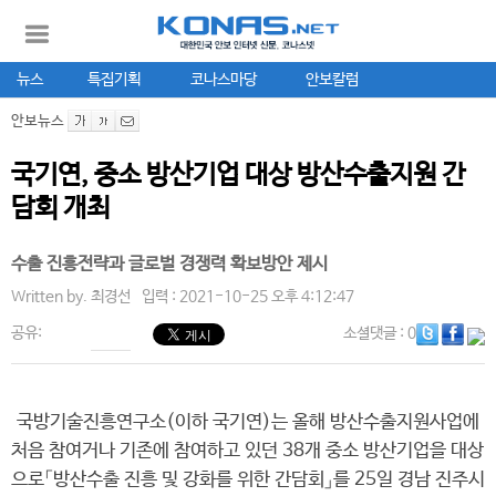
뉴스
특집기획
코나스마당
안보칼럼
안보뉴스
국기연, 중소 방산기업 대상 방산수출지원 간
담회 개최
수출 진흥전략과 글로벌 경쟁력 확보방안 제시
Written by.
최경선
입력 : 2021-10-25 오후 4:12:47
공유:
소셜댓글
: 0
국방기술진흥연구소(이하 국기연)는 올해 방산수출지원사업에
처음 참여거나 기존에 참여하고 있던 38개 중소 방산기업을 대상
으로「방산수출 진흥 및 강화를 위한 간담회」를 25일 경남 진주시