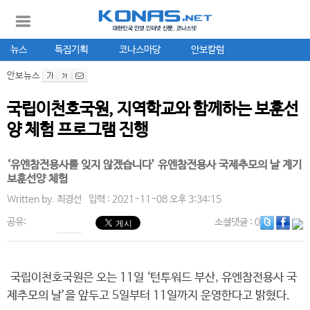
뉴스
특집기획
코나스마당
안보칼럼
안보뉴스
국립이천호국원, 지역학교와 함께하는 보훈선
양 체험 프로그램 진행
‘유엔참전용사를 잊지 않겠습니다’ 유엔참전용사 국제추모의 날 계기
보훈선양 체험
Written by.
최경선
입력 : 2021-11-08 오후 3:34:15
공유:
소셜댓글
: 0
국립이천호국원은 오는 11일 ‘턴투워드 부산, 유엔참전용사 국
제추모의 날’을 앞두고 5일부터 11일까지 운영한다고 밝혔다.