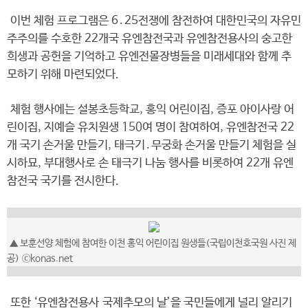
이번 체험 프로그램은 6․25전쟁에 참전하여 대한민국의 자유민
주주의를 수호한 22개국 유엔참전국과 유엔참전용사의 숭고한
희생과 공헌을 기억하고 유엔전몰장병들을 미래세대와 함께 추
모하기 위해 마련되었다.
체험 행사에는 설봉초등학교, 홍익 어린이집, 증포 아이사랑 어
린이집, 지예슬 유치원생 150여 명이 참여하여, 유엔참전국 22
개 국기 손거울 만들기, 태극기․무궁화 손거울 만들기 체험을 실
시하묘, 부대행사로 손 태극기 나눔 행사를 비롯하여 22개 유엔
참전국 국기를 전시한다.
▲ 보훈선양 체험에 참여한 이천 홍익 어린이집 원생들(국립이천호국원 사진 제
공) ⓒkonas.net
또한 ‘유엔참전용사 국제추모의 날’을 국민들에게 널리 알리기