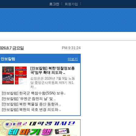
로그인
회원가입
026.8.7 금요일
PM 9:31:25
안보칼럼
더보기
[안보칼럼] 북한‘정찰정보총
국’임무 확대 의도와 ..
김정은은 2026년 7월 9일 노동
당 중앙군사위원회 제9기 제1
차 ..
[안보칼럼] 한국군 핵잠수함(SSN) 보유..
[안보칼럼] ‘유엔군 참전의 날’ 및 ..
[안보칼럼] 북한 핵물질 증산 동향과 ..
[안보칼럼] 북한의 국호 변경 의도와 ..