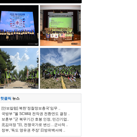
핫클릭
뉴스
[안보칼럼] 북한‘정찰정보총국’임무 ..
국방부 "올 SCM때 전작권 전환연도 결정 ..
보훈부 "군 복무기간 호봉 인정, 민간기업..
北김여정 "日, 전쟁국가로 변신…군사적 ..
정부, '독도 영유권 주장' 日방위백서에 ..