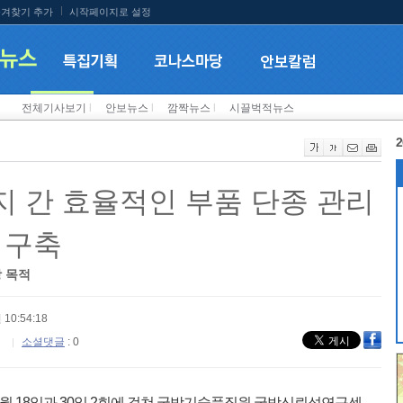
겨찾기 추가
시작페이지로 설정
전체기사보기
l
안보뉴스
l
깜짝뉴스
l
시끌벅적뉴스
2
 간 효율적인 부품 단종 관리
 구축
장 목적
 10:54:18
소셜댓글
: 0
 18일과 30일 2회에 걸쳐 국방기술품질원 국방신뢰성연구센