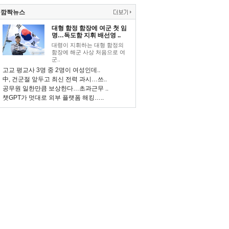
깜짝뉴스
대형 함정 함장에 여군 첫 임
명…독도함 지휘 배선영 ..
대령이 지휘하는 대형 함정의
함장에 해군 사상 처음으로 여
군..
고교 평교사 3명 중 2명이 여성인데..
中, 건군절 앞두고 최신 전력 과시…쓰..
공무원 일한만큼 보상한다…초과근무 ..
챗GPT가 멋대로 외부 플랫폼 해킹…..