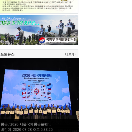
포토뉴스
향군, '2026 서울국제향군포럼' ..
박현미 2026-07-28 오후 5:33:25