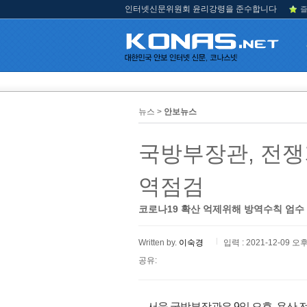
인터넷신문위원회 윤리강령을 준수합니다
즐
뉴스 >
안보뉴스
국방부장관, 전
역점검
코로나19 확산 억제위해 방역수칙 엄수
Written by.
이숙경
입력 : 2021-12-09 오후
공유:
서욱 국방부장관은 9일 오후, 용산