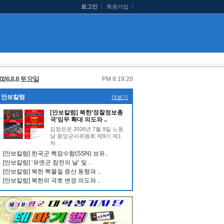
로그인
회원가입
026.8.8 토요일
PM 8:19:21
안보칼럼
더보기
[안보칼럼] 북한‘정찰정보총
국’임무 확대 의도와 ..
김정은은 2026년 7월 9일 노동
당 중앙군사위원회 제9기 제1
차 ..
[안보칼럼] 한국군 핵잠수함(SSN) 보유..
[안보칼럼] ‘유엔군 참전의 날’ 및 ..
[안보칼럼] 북한 핵물질 증산 동향과 ..
[안보칼럼] 북한의 국호 변경 의도와 ..