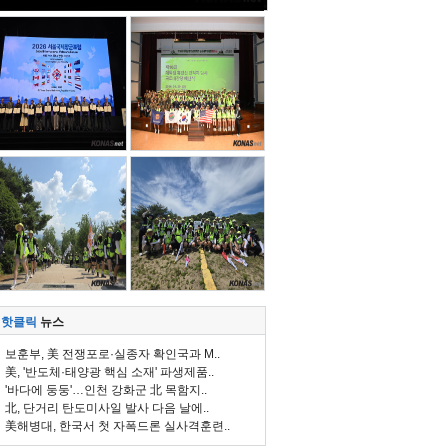
핫클릭
뉴스
보훈부, 美 전쟁포로·실종자 확인국과 M..
美, '반도체·태양광 핵심 소재' 파생제품..
'바다에 둥둥'…인천 강화군 北 목함지..
北, 단거리 탄도미사일 발사 다음 날에..
美해병대, 한국서 첫 자폭드론 실사격훈련..