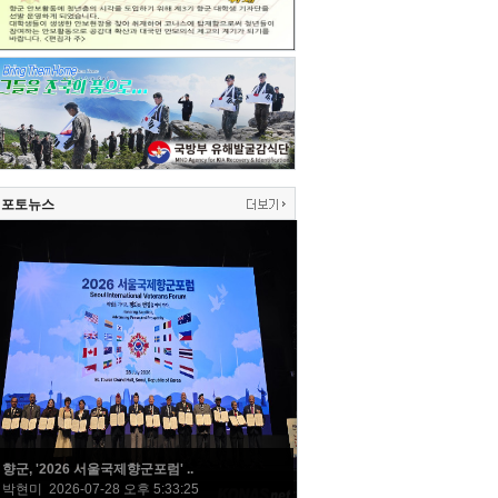
포토뉴스
향군, '2026 서울국제향군포럼' ..
박현미 2026-07-28 오후 5:33:25