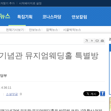
겨찾기 추가
시작페이지로 설정
전체기사보기
l
안보뉴스
l
깜짝뉴스
l
시끌벅적뉴스
2
쟁기념관 뮤지엄웨딩홀 특별방
 당부
 4:36:11
소셜댓글
: 0
 전쟁기념관에 위치한 뮤지엄웨딩홀을 방문해 코로나19 확산 억제