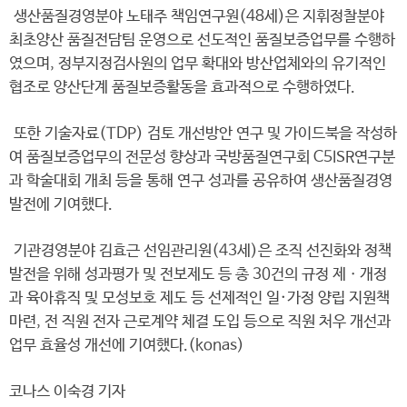
생산품질경영분야 노태주 책임연구원(48세)은 지휘정찰분야
최초양산 품질전담팀 운영으로 선도적인 품질보증업무를 수행하
였으며, 정부지정검사원의 업무 확대와 방산업체와의 유기적인
협조로 양산단계 품질보증활동을 효과적으로 수행하였다.
또한 기술자료(TDP) 검토 개선방안 연구 및 가이드북을 작성하
여 품질보증업무의 전문성 향상과 국방품질연구회 C5ISR연구분
과 학술대회 개최 등을 통해 연구 성과를 공유하여 생산품질경영
발전에 기여했다.
기관경영분야 김효근 선임관리원(43세)은 조직 선진화와 정책
발전을 위해 성과평가 및 전보제도 등 총 30건의 규정 제ㆍ개정
과 육아휴직 및 모성보호 제도 등 선제적인 일·가정 양립 지원책
마련, 전 직원 전자 근로계약 체결 도입 등으로 직원 처우 개선과
업무 효율성 개선에 기여했다.(konas)
코나스 이숙경 기자