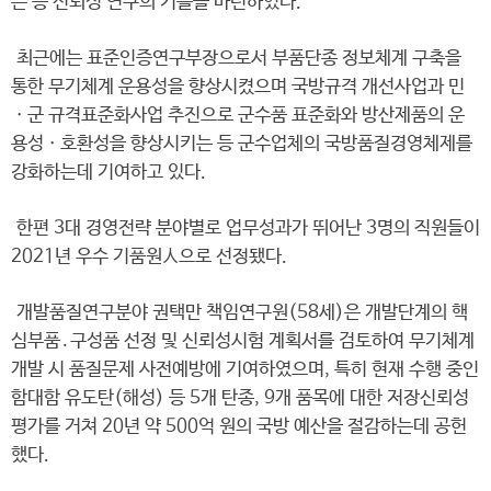
는 등 신뢰성 연구의 기틀을 마련하였다.
최근에는 표준인증연구부장으로서 부품단종 정보체계 구축을
통한 무기체계 운용성을 향상시켰으며 국방규격 개선사업과 민
ㆍ군 규격표준화사업 추진으로 군수품 표준화와 방산제품의 운
용성ㆍ호환성을 향상시키는 등 군수업체의 국방품질경영체제를
강화하는데 기여하고 있다.
한편 3대 경영전략 분야별로 업무성과가 뛰어난 3명의 직원들이
2021년 우수 기품원人으로 선정됐다.
개발품질연구분야 권택만 책임연구원(58세)은 개발단계의 핵
심부품․구성품 선정 및 신뢰성시험 계획서를 검토하여 무기체계
개발 시 품질문제 사전예방에 기여하였으며, 특히 현재 수행 중인
함대함 유도탄(해성) 등 5개 탄종, 9개 품목에 대한 저장신뢰성
평가를 거쳐 20년 약 500억 원의 국방 예산을 절감하는데 공헌
했다.