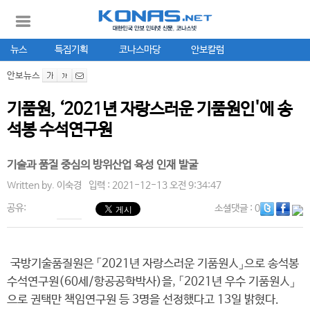
뉴스
특집기획
코나스마당
안보칼럼
안보뉴스
기품원, ‘2021년 자랑스러운 기품원인'에 송
석봉 수석연구원
기술과 품질 중심의 방위산업 육성 인재 발굴
Written by.
이숙경
입력 : 2021-12-13 오전 9:34:47
공유:
소셜댓글
: 0
국방기술품질원은 「2021년 자랑스러운 기품원人」으로 송석봉
수석연구원(60세/항공공학박사)을, 「2021년 우수 기품원人」
으로 권택만 책임연구원 등 3명을 선정했다고 13일 밝혔다.