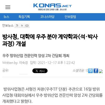
뉴스
특집기획
코나스마당
안보칼럼
안보뉴스
방사청, 대학에 우주 분야 계약학과(석·박사
과정) 개설
우주 방위산업 전문인력 양성 2차 간담회 개최
Written by.
이숙경
입력 : 2021-12-17 오후 1:22:42
공유:
소셜댓글
: 0
방위사업청은 서형진 차장(우주TF 단장) 주관으로 16일 방위
사업청 대회의실에서 우주 방위산업 전문인력 양성 2차 간담회를
개최했다고 밝혔다.