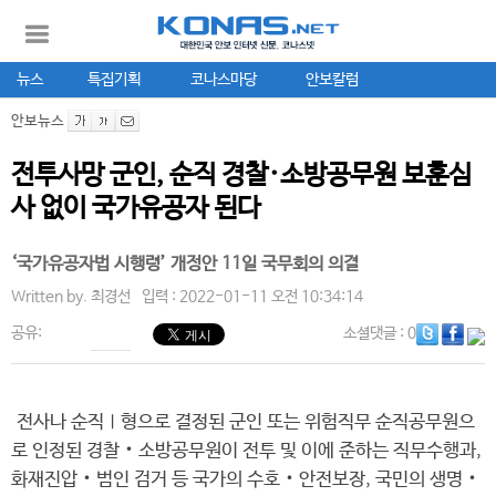
뉴스
특집기획
코나스마당
안보칼럼
안보뉴스
전투사망 군인, 순직 경찰·소방공무원 보훈심
사 없이 국가유공자 된다
‘국가유공자법 시행령’ 개정안 11일 국무회의 의결
Written by.
최경선
입력 : 2022-01-11 오전 10:34:14
공유:
소셜댓글
: 0
전사나 순직Ⅰ형으로 결정된 군인 또는 위험직무 순직공무원으
로 인정된 경찰‧소방공무원이 전투 및 이에 준하는 직무수행과,
화재진압‧범인 검거 등 국가의 수호‧안전보장, 국민의 생명‧