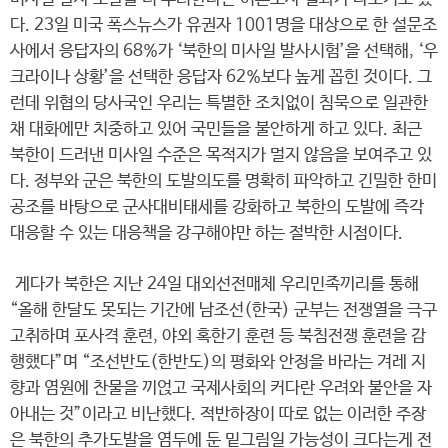
다. 23일 미국 폭스뉴스가 유권자 1001명을 대상으로 한 설문조
사에서 응답자의 68%가 ‘북한의 미사일 발사시험’을 선택해, ‘우
크라이나 상황’을 선택한 응답자 62%보다 높게 꼽힌 것이다. 그
런데 위협의 당사국인 우리는 특별한 조치없이 침묵으로 일관한
채 대화에만 치중하고 있어 국민들을 불안하게 하고 있다. 최근
북한이 드러낸 미사일 수준은 목적지가 멀지 않음을 보여주고 있
다. 정부와 군은 북한의 도발의도를 명확히 파악하고 긴밀한 한미
공조를 바탕으로 군사대비태세를 강화하고 북한의 도발에 즉각
대응할 수 있는 대응책을 강구해야만 하는 절박한 시점이다.
게다가 북한은 지난 24일 대외선전매체 우리민족끼리를 통해
“올해 한달도 못되는 기간에 남조선(한국) 군부는 전쟁열을 극구
고취하며 포사격 훈련, 야외 혹한기 훈련 등 북침전쟁 훈련을 감
행했다”며 “조선반도(한반도)의 평화와 안정을 바라는 겨레 지
향과 염원에 찬물을 끼얹고 국제사회의 커다란 우려와 불안을 자
아내는 것”이라고 비난했다. 적반하장이 따로 없는 이러한 주장
은 북한의 추가도발을 염두에 둔 밑그림일 가능성이 크다는게 전