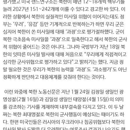
평가했고 미국 랜드연구소는 북한이 매년 12~18개씩 핵무기를
늘려 2027년 151~242개에 이를 수 있다고 경고한 바 있다. 이
러한 상황에서 북한의 실질적인 미사일 위협이 이어지는데도 정
부는 ‘우려’, ‘유감’ 등만 기계적으로 반복하는가 하면 우리 군은
심지어 북한이 쏜 미사일에 대해 ‘과장’으로 평가절하했다. 군이
북한 극초음속 미사일을 ‘과장’으로 일축한다고 해서 북한의 군사
적 위협이 줄어드는 것은 아니다. 그나마 국방부가 지난 18일 북
한의 잇따른 미사일 발사에 대해 처음으로 “우리에게 직접적이고
심각한 군사위협으로 평가하고 있다”고 밝히기는 했다. 지금 정
말 필요한 것은 우리가 북한의 능력을 ‘과장’도 ‘과소평가’도 아닌
정확하게 판단하고 대응체계를 갖춰야 한다는 것이다.
이런 와중에 북한 노동신문은 지난 1월 24일 김정일 생일인 광
명성절(2월 16일)과 김일성 생일인 태양절(4월 15일)의 의미
를 강조하는 기사를 게재하며 내부결속을 다지고 있다. 이 두 날
짜는 북한 최대명절로 북한의 군사행동이 예상되는 때이기도 하
다. 한편 미국인들은 러시아의 우크라이나 침공위협보다 북한의
미사일 발사 도발을 더 우려한다는 여론조사 결과가 나오기도 했