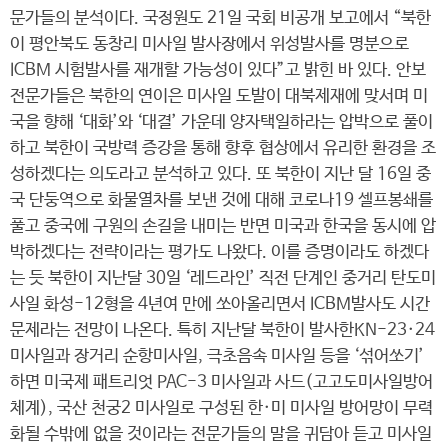
문가들의 분석이다. 국정원도 21일 국회 비공개 보고에서 “북한
이 평안북도 동창리 미사일 발사장에서 위성발사를 명분으로
ICBM 시험발사를 재개할 가능성이 있다”고 밝힌 바 있다. 안보
전문가들은 북한의 연이은 미사일 도발이 대북제재에 맞서며 미
국을 향해 ‘대화’와 ‘대결’ 가운데 양자택일하라는 압박으로 풀이
하고 북한이 국방력 증강을 통해 향후 협상에서 유리한 환경을 조
성하겠다는 의도라고 분석하고 있다. 또 북한이 지난 달 16일 중
국 단둥역으로 화물열차를 보낸 것에 대해 코로나19 셀프봉쇄를
풀고 중국에 구원의 손길을 내미는 반면 미국과 한국을 동시에 압
박하겠다는 전략이라는 평가도 나왔다. 이를 증명이라도 하겠다
는 듯 북한이 지난달 30일 ‘레드라인’ 직전 단계인 중거리 탄도미
사일 화성-12형을 4년여 만에 쏘아올리면서 ICBM발사도 시간
문제라는 전망이 나온다. 특히 지난달 북한이 발사한KN-23·24
미사일과 장거리 순항미사일, 극초음속 미사일 등을 ‘섞어쏘기’
하면 미국제 패트리엇 PAC-3 미사일과 사드(고고도미사일방어
체계), 국산 천궁2 미사일로 구성된 한·미 미사일 방어망이 무력
화될 수밖에 없을 것이라는 전문가들의 말을 귀담아 듣고 미사일