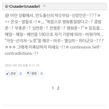
G-Crusader(crusader)
@ 이런 상황에서..반도출신의 박수무당-신앙인은~???ㅎ
== 온갖~ 말들로~!ㅎ,,, "복음으로 평화통일왓다고~? 종말
론~? 부흥론~? 심판론~? 전쟁론~? 평화론~?"ㅎ 등등을...
매일~ 매일~ 예언을 180으로 자기 기분에 따라~ 바꿔가며...
"거짓-선지자-노릇"을 매우~ 아주~ 열심히~ 하더군요~???
ㅎㅎㅎ 그에게 미혹당하지 마세요~!!ㅎ continuous Self-
contradictions~!!
2022-02-03 오후 3:11:15
0
0
1
2