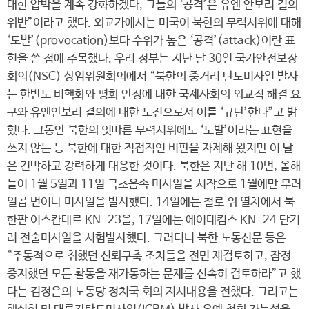
대한 압박을 계속 강화하겠다, 그들의 ‘공격’은 유엔 안보리 결의
위반”이라고 했다. 외교가에서는 미국이 북한의 무력시위에 대해
‘도발’(provocation)보다 수위가 높은 ‘공격’(attack)이란 표
현을 쓴 점에 주목했다. 우리 정부는 지난 달 30일 국가안전보장
회의(NSC) 상임위원회의에서 “북한의 중거리 탄도미사일 발사
는 한반도 비핵화와 평화 안정에 대한 국제사회의 외교적 해결 요
구와 유엔안보리 결의에 대한 도전으로서 이를 ‘규탄’한다”고 밝
혔다. 그동안 북한의 잇따른 무력시위에도 ‘도발’이라는 표현을
쓰지 않는 등 북한에 대한 직접적인 비판을 자제해 왔지만 이 날
은 긴박하고 강력하게 대응한 것이다. 북한은 지난 해 10번, 올해
들어 1월 5일과 11일 극초음속 미사일을 시작으로 1월에만 무려
일곱 번이나 미사일을 발사했다. 14일에는 철로 위 열차에서 북
한판 이스칸데르 KN-23을, 17일에는 에이태킴스 KN-24 단거
리 전술미사일을 시험발사했다. 그러더니 북한 노동신문 등은
“주동적으로 취했던 신뢰구축 조치들을 전면 재검토하고, 잠정
중지했던 모든 활동을 재가동하는 문제를 신속히 검토하라”고 했
다는 김정은의 노동당 정치국 회의 지시내용을 전했다. 그리고는