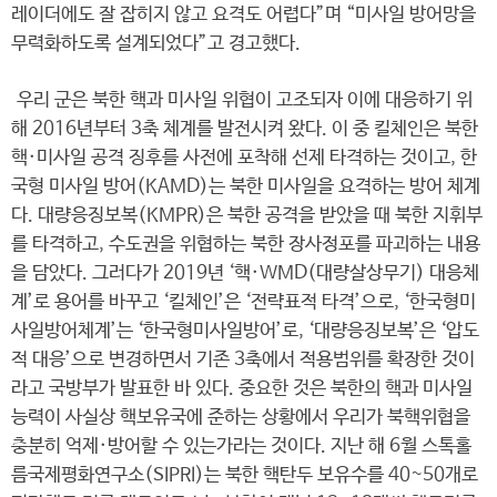
레이더에도 잘 잡히지 않고 요격도 어렵다”며 “미사일 방어망을
무력화하도록 설계되었다”고 경고했다.
우리 군은 북한 핵과 미사일 위협이 고조되자 이에 대응하기 위
해 2016년부터 3축 체계를 발전시켜 왔다. 이 중 킬체인은 북한
핵·미사일 공격 징후를 사전에 포착해 선제 타격하는 것이고, 한
국형 미사일 방어(KAMD)는 북한 미사일을 요격하는 방어 체계
다. 대량응징보복(KMPR)은 북한 공격을 받았을 때 북한 지휘부
를 타격하고, 수도권을 위협하는 북한 장사정포를 파괴하는 내용
을 담았다. 그러다가 2019년 ‘핵·WMD(대량살상무기) 대응체
계’로 용어를 바꾸고 ‘킬체인’은 ‘전략표적 타격’으로, ‘한국형미
사일방어체계’는 ‘한국형미사일방어’로, ‘대량응징보복’은 ‘압도
적 대응’으로 변경하면서 기존 3축에서 적용범위를 확장한 것이
라고 국방부가 발표한 바 있다. 중요한 것은 북한의 핵과 미사일
능력이 사실상 핵보유국에 준하는 상황에서 우리가 북핵위협을
충분히 억제·방어할 수 있는가라는 것이다. 지난 해 6월 스톡홀
름국제평화연구소(SIPRI)는 북한 핵탄두 보유수를 40~50개로