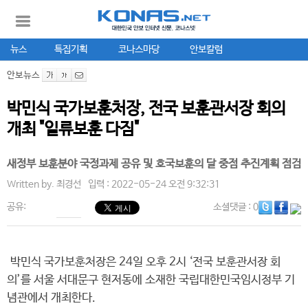
뉴스
특집기획
코나스마당
안보칼럼
안보뉴스
박민식 국가보훈처장, 전국 보훈관서장 회의
개최 "일류보훈 다짐"
새정부 보훈분야 국정과제 공유 및 호국보훈의 달 중점 추진계획 점검
Written by.
최경선
입력 : 2022-05-24 오전 9:32:31
공유:
소셜댓글
: 0
박민식 국가보훈처장은 24일 오후 2시 ‘전국 보훈관서장 회
의’를 서울 서대문구 현저동에 소재한 국립대한민국임시정부 기
념관에서 개최한다.