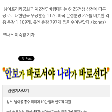
남아프리카공화국 제2전투비행대대는 6·25전쟁 참전에 따른
공로로 대한민국 무공훈장 11개, 미국 은성훈장 2개를 비롯한 각
종 훈장 1,109개, 유엔 훈장 797개 등을 수여받았다.(konas)
코나스 이숙경 기자
관련기사보기
정부, 남아공 홍수 피해에 10만 달러 인도적 지원
국가보훈처장, 태국･터키･남아공 한국전 참전 3국 현지 방문