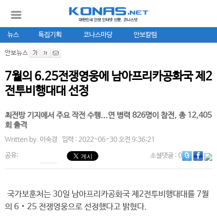
뉴스
특집기획
코나스마당
안보칼럼
안보뉴스
7월의 6.25전쟁영웅에 남아프리카공화국 제2
전투비행대대 선정
최전방 기지에서 주요 작전 수행...연 병력 826명이 참전, 총 12,405
회 출격
Written by.
이숙경
입력 : 2022-06-30 오전 9:36:21
공유:
소셜댓글
: 0
국가보훈처는 30일 남아프리카공화국 제2전투비행대대를 7월
의 6‧25 전쟁영웅으로 선정했다고 밝혔다.