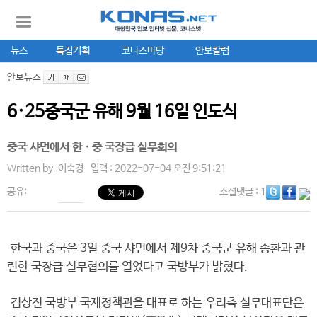
뉴스
특집기획
코나스마당
안보칼럼
안보뉴스
6·25중국군 유해 9월 16일 인도식
중국 샤먼에서 한ㆍ중 국장급 실무회의
Written by.
이숙경
입력 : 2022-07-04 오전 9:51:21
공유:
소셜댓글
: 1
한국과 중국은 3일 중국 샤먼에서 제9차 중국군 유해 송환과 관
련한 국장급 실무협의를 열었다고 국방부가 밝혔다.
김상진 국방부 국제정책관을 대표로 하는 우리측 실무대표단은