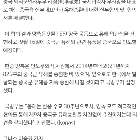
중국 퇴역군인사무부 리징셴(李敬先) 국제협력사 부사장을 대표
로 하는 중국측 실무대표단과 유해송환에 대한 실무협의 및 합의
서를 체결했다.
이 협의 결과 양측은 9월 15일 양국 공동으로 유해 입관식을 진
행하고, 9월 16일에 중국군 유해와 관련 유품을 중국으로 인도할
예정이다.
한중 양측은 인도주의적 차원에서 2014년부터 2021년까지
825구의 중국군 유해를 송환한 바 있으며, 앞으로도 한국에서 발
굴되는 중국군 유해를 지속 송환해 나갈 것이라고 국방부가 설명
했다.
국방부는 “올해는 한중 수교 30주년으로서, 양측 모두 적극적인
협의를 통해 제9차 중국군 유해송환을 차질없이 추진하자는데 의
견을 같이했다”고 전했다.(konas)
코나스 이숙경 기자