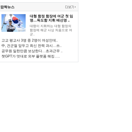
깜짝뉴스
대형 함정 함장에 여군 첫 임
명…독도함 지휘 배선영 ..
대령이 지휘하는 대형 함정의
함장에 해군 사상 처음으로 여
군..
고교 평교사 3명 중 2명이 여성인데..
中, 건군절 앞두고 최신 전력 과시…쓰..
공무원 일한만큼 보상한다…초과근무 ..
챗GPT가 멋대로 외부 플랫폼 해킹…..