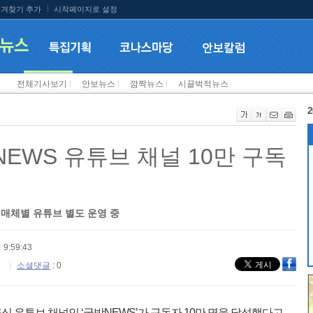
겨찾기 추가
시작페이지로 설정
전체기사보기
l
안보뉴스
l
깜짝뉴스
l
시끌벅적뉴스
2
EWS 유튜브 채널 10만 구독
M 매체별 유튜브 별도 운영 중
 9:59:43
소셜댓글
: 0
 유튜브 채널인 ‘국방NEWS’가 구독자 10만 명을 달성했다고