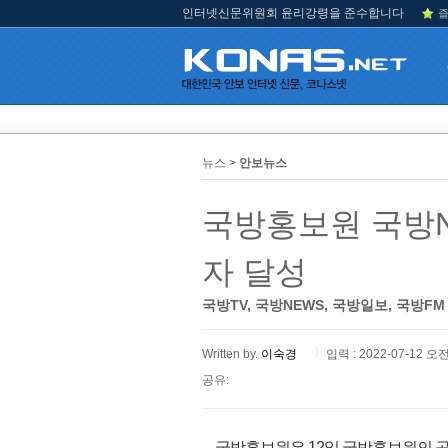
인터넷신문위원회 윤리강령을 준수합니다
즐
뉴스 >
안보뉴스
국방홍보원 국방N
자 달성
국방TV, 국방NEWS, 국방일보, 국방F
Written by.
이숙경
입력 : 2022-07-12 오전
공유:
국방홍보원은 12일 국방홍보원의 공식