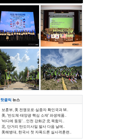
핫클릭
뉴스
보훈부, 美 전쟁포로·실종자 확인국과 M..
美, '반도체·태양광 핵심 소재' 파생제품..
'바다에 둥둥'…인천 강화군 北 목함지..
北, 단거리 탄도미사일 발사 다음 날에..
美해병대, 한국서 첫 자폭드론 실사격훈련..