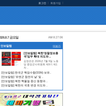
로그인
회원가입
026.8.7 금요일
AM 8:27:07
안보칼럼
더보기
[안보칼럼] 북한‘정찰정보총
국’임무 확대 의도와 ..
김정은은 2026년 7월 9일 노동
당 중앙군사위원회 제9기 제1
차 ..
[안보칼럼] 한국군 핵잠수함(SSN) 보유..
[안보칼럼] ‘유엔군 참전의 날’ 및 ..
[안보칼럼] 북한 핵물질 증산 동향과 ..
[안보칼럼] 북한의 국호 변경 의도와 ..