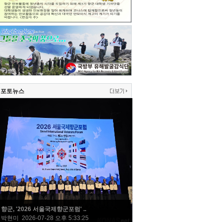
포토뉴스
향군, '2026 서울국제향군포럼' ..
박현미 2026-07-28 오후 5:33:25