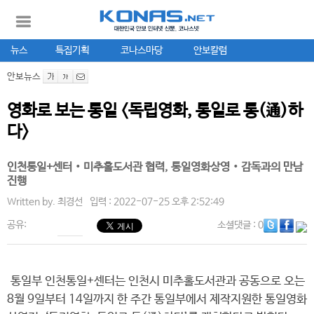
뉴스
특집기획
코나스마당
안보칼럼
안보뉴스
영화로 보는 통일 <독립영화, 통일로 통(通)하
다>
인천통일+센터‧미추홀도서관 협력, 통일영화상영‧감독과의 만남
진행
Written by.
최경선
입력 : 2022-07-25 오후 2:52:49
공유:
소셜댓글
: 0
통일부 인천통일+센터는 인천시 미추홀도서관과 공동으로 오는
8월 9일부터 14일까지 한 주간 통일부에서 제작지원한 통일영화