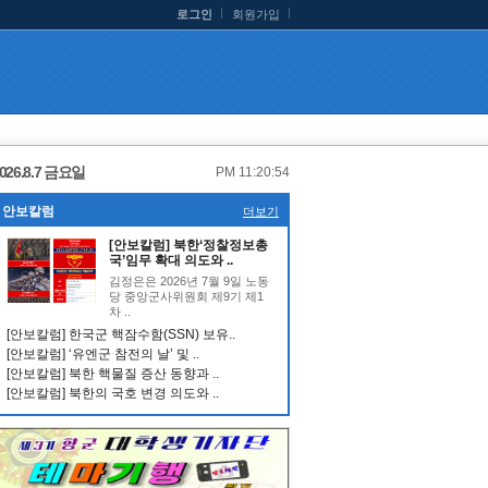
로그인
회원가입
026.8.7 금요일
PM 11:20:54
안보칼럼
더보기
[안보칼럼] 북한‘정찰정보총
국’임무 확대 의도와 ..
김정은은 2026년 7월 9일 노동
당 중앙군사위원회 제9기 제1
차 ..
[안보칼럼] 한국군 핵잠수함(SSN) 보유..
[안보칼럼] ‘유엔군 참전의 날’ 및 ..
[안보칼럼] 북한 핵물질 증산 동향과 ..
[안보칼럼] 북한의 국호 변경 의도와 ..