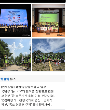
핫클릭
뉴스
[안보칼럼] 북한‘정찰정보총국’임무 ..
국방부 "올 SCM때 전작권 전환연도 결정 ..
보훈부 "군 복무기간 호봉 인정, 민간기업..
北김여정 "日, 전쟁국가로 변신…군사적 ..
정부, '독도 영유권 주장' 日방위백서에 ..