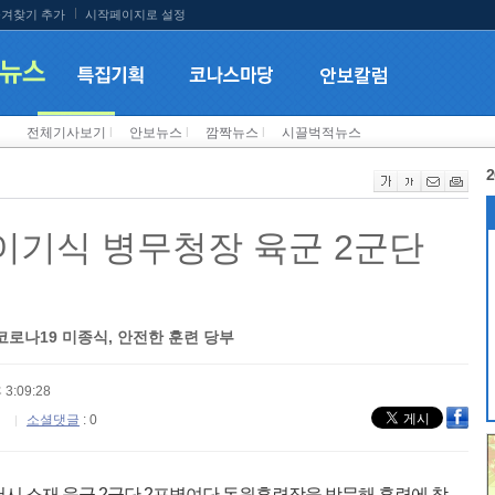
겨찾기 추가
시작페이지로 설정
전체기사보기
l
안보뉴스
l
깜짝뉴스
l
시끌벅적뉴스
2
이기식 병무청장 육군 2군단
로나19 미종식, 안전한 훈련 당부
 3:09:28
소셜댓글
: 0
천시 소재 육군 2군단 2포병여단 동원훈련장을 방문해 훈련에 참