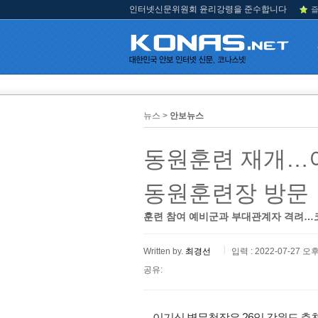
인터넷신문위원회 윤리강령을 준수합니다
즐
뉴스 >
안보뉴스
동원훈련 재개…
동원훈련장 방문
훈련 참여 예비군과 부대관계자 격려…코
Written by.
최경선
입력 : 2022-07-27 오후
공유:
이기식 병무청장은 26일 강원도 춘