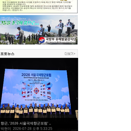
포토뉴스
향군, '2026 서울국제향군포럼' ..
박현미 2026-07-28 오후 5:33:25