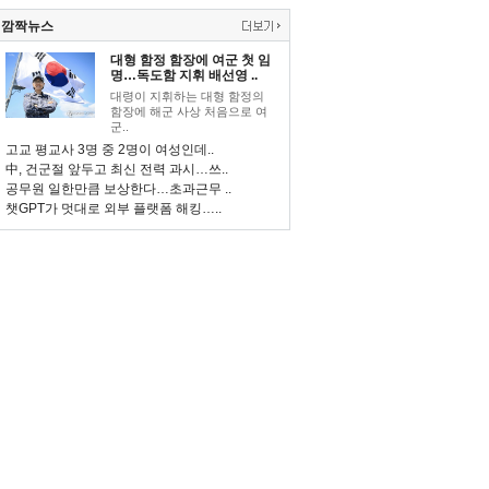
깜짝뉴스
대형 함정 함장에 여군 첫 임
명…독도함 지휘 배선영 ..
대령이 지휘하는 대형 함정의
함장에 해군 사상 처음으로 여
군..
고교 평교사 3명 중 2명이 여성인데..
中, 건군절 앞두고 최신 전력 과시…쓰..
공무원 일한만큼 보상한다…초과근무 ..
챗GPT가 멋대로 외부 플랫폼 해킹…..