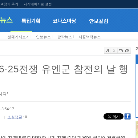
겨찾기 추가
시작페이지로 설정
전체기사보기
l
안보뉴스
l
깜짝뉴스
l
시끌벅적뉴스
2
·25전쟁 유엔군 참전의 날 행
니다’
 3:54:17
소셜댓글
: 0
맞아 지역별로 다양한 행사가 진행 중인 가운데, 국립이천호국원