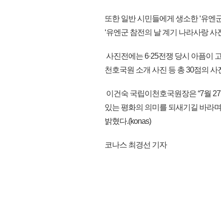
또한 일반 시민들에게 생소한 ‘유엔
‘유엔군 참전의 날 계기 나라사랑 사
사진전에는 6·25전쟁 당시 아픔이 
천호국원 소개 사진 등 총 30점의 사
이건숙 국립이천호국원장은 “7월 27
있는 평화의 의미를 되새기길 바라며
밝혔다.(konas)
코나스 최경선 기자