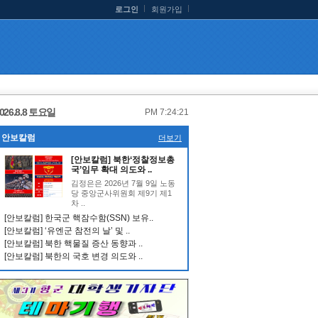
로그인
회원가입
026.8.8 토요일
PM 7:24:22
안보칼럼
더보기
[안보칼럼] 북한‘정찰정보총
국’임무 확대 의도와 ..
김정은은 2026년 7월 9일 노동
당 중앙군사위원회 제9기 제1
차 ..
[안보칼럼] 한국군 핵잠수함(SSN) 보유..
[안보칼럼] ‘유엔군 참전의 날’ 및 ..
[안보칼럼] 북한 핵물질 증산 동향과 ..
[안보칼럼] 북한의 국호 변경 의도와 ..