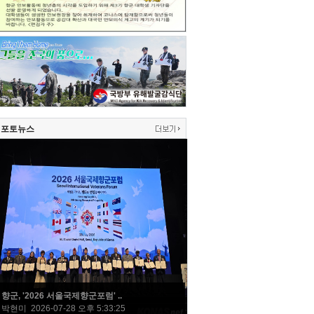
포토뉴스
향군, '2026 서울국제향군포럼' ..
박현미 2026-07-28 오후 5:33:25