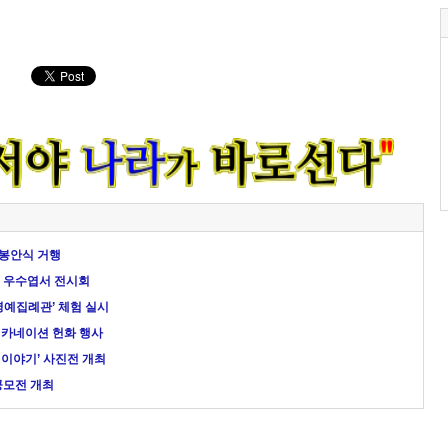
봉안식 거행
년 우수엽서 전시회
명예집례관’ 체험 실시
 카네이션 헌화 행사
이야기’ 사진전 개최
공모전 개최