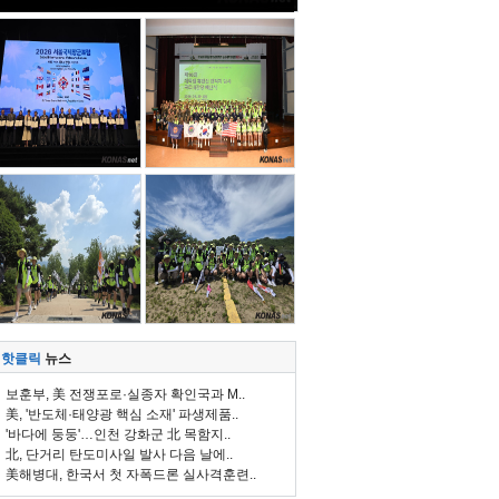
핫클릭
뉴스
보훈부, 美 전쟁포로·실종자 확인국과 M..
美, '반도체·태양광 핵심 소재' 파생제품..
'바다에 둥둥'…인천 강화군 北 목함지..
北, 단거리 탄도미사일 발사 다음 날에..
美해병대, 한국서 첫 자폭드론 실사격훈련..