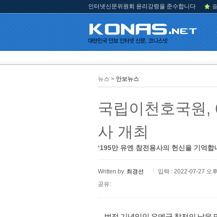
인터넷신문위원회 윤리강령을 준수합니다
즐
뉴스 >
안보뉴스
국립이천호국원, 6
사 개최
‘195만 유엔 참전용사의 헌신을 기억합
Written by.
최경선
입력 : 2022-07-27 오후
공유:
법정 기념일인 유엔군 참전의 날을 