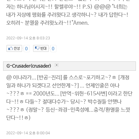
자는 하나님이시지~!! 할렐루야~!! P.S) @@@ "너희는
내가 지상에 평화를 주러왓다고 생각하니~? 내가 답한다~!
오히려~ 분열을 주러왓노라~!!"Amen.
2022-09-14 오후 8:03:23
0
0
G-Crusader(crusader)
@ 이나라가...[반공-진리]를 스스로~포기하고~?ㅎ [개정
일과 하나가 되겟다고 선언한게~?]... 언제인줄은 아나
~???ㅎ == 2000년도...[반역-위헌-615사변]이라고 한단
다~!!ㅎ 다들~? 절대다수가~ 당시~? 박수질들 안햇나
~???ㅎ (정말~? 등신-좌경-민족성에...충격/환멸을 느꼇
단다~!!ㅎ)
2022-09-14 오후 8:00:04