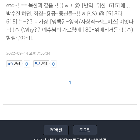
etc~! == 북한과 같음~!!)ㅎ + @ [반역-위헌-615]에...
박수질 하던, 좌경-용공-등신들~!!ㅎ P.S) @ [518과
615]는~?? = 가장 [명백한-영적/사상적-리트머스]이엇다
~!!ㅎ (Why?? 예수님의 가르침에 180-위배되거든~!!ㅎ)
할렐루야~!!
2022-09-14 오후 7:55:34
0
0
1
PC버전
로그인