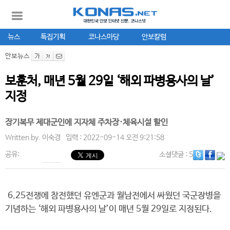
뉴스
특집기획
코나스마당
안보칼럼
안보뉴스
보훈처, 매년 5월 29일 ‘해외 파병용사의 날’
지정
장기복무 제대군인에 지자체 주차장·체육시설 할인
Written by.
이숙경
입력 : 2022-09-14 오전 9:21:58
공유:
소셜댓글
: 5
6.25전쟁에 참전했던 유엔군과 월남전에서 싸웠던 국군장병을
기념하는 ‘해외 파병용사의 날’이 매년 5월 29일로 지정된다.