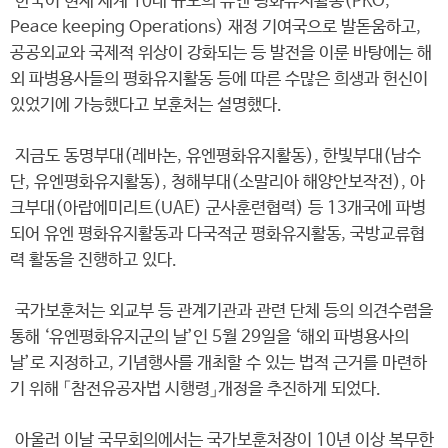
한국이 현재 세계 10대 규모의 유엔 평화유지활동(PKO,
Peace keeping Operations) 재정 기여국으로 발돋움하고,
공공외교와 국제적 위상이 강화되는 등 발전을 이룬 바탕에는 해
외 파병용사들의 평화유지활동 등에 따른 수많은 희생과 헌신이
있었기에 가능했다고 보훈처는 설명했다.
지금도 동명부대(레바논, 유엔평화유지활동), 한빛부대(남수
단, 유엔평화유지활동), 청해부대(소말리아 해양안보작전), 아
크부대(아랍에미리트(UAE) 군사훈련협력) 등 13개국에 파병
되어 유엔 평화유지활동과 다국적군 평화유지활동, 국방교류협
력 활동을 진행하고 있다.
국가보훈처는 외교부 등 관계기관과 관련 단체 등의 의견수렴을
통해 ‘유엔평화유지군의 날’인 5월 29일을 ‘해외 파병용사의
날’로 지정하고, 기념행사를 개최할 수 있는 법적 근거를 마련하
기 위해 「참전유공자법 시행령」개정을 추진하게 되었다.
아울러 이날 국무회의에서는 국가보훈처장이 10년 이상 복무한