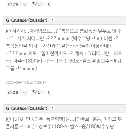
0
0
G-Crusader(crusader)
@ 자기가...자기입으로...? "복음으로 평화통일 앞두고 잇다
~!"...사기 치더니만~???ㅎㅎㅎ (박수무당~!ㅎ) 이젠~?
복음통일을 외치는 자신과 똑같은-사람들이 이상하데네
~???ㅎㅎ 지도...얼마전까지도~? 계속~ 그러더니만...애도
~? 자주~180이라니깐~!!ㅎ (180조-벨스 위장보수-마귀
그룹~!!ㅎㅎㅎ)
2022-09-14 오후 7:58:37
0
0
G-Crusader(crusader)
@ [518-민중민주-폭력혁명]을...[민주화-운동]이라고 부
른자들~!!ㅎ (위장보수: 180조-벨스-옹/180박수무당