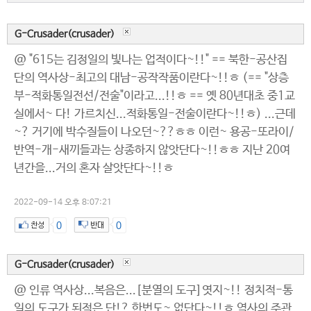
G-Crusader(crusader)
@ "615는 김정일의 빛나는 업적이다~!!" == 북한-공산집
단의 역사상-최고의 대남-공작작품이란다~!!ㅎ (== "상층
부-적화통일전선/전술"이라고...!!ㅎ == 옛 80년대초 중1교
실에서~ 다! 가르치신...적화통일-전술이란다~!!ㅎ) ...근데
~? 거기에 박수질들이 나오던~??ㅎㅎ 이런~ 용공-또라이/
반역-개-새끼들과는 상종하지 않앗단다~!!ㅎㅎ 지난 20여
년간을...거의 혼자 살앗단다~!!ㅎ
2022-09-14 오후 8:07:21
0
0
G-Crusader(crusader)
@ 인류 역사상...복음은...[분열의 도구]엿지~!! 정치적-통
일의 도구가 된적은 단!? 한번도~ 없단다~!!ㅎ 역사의 주관