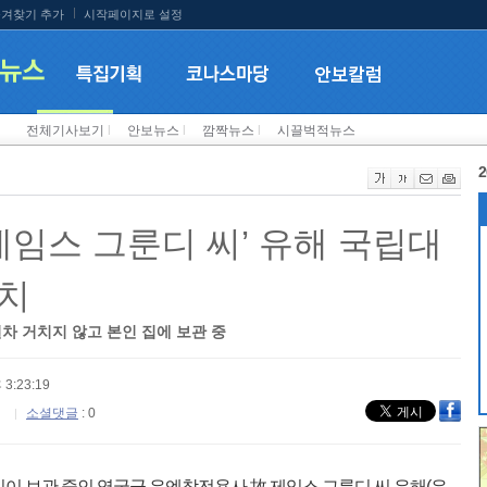
겨찾기 추가
시작페이지로 설정
전체기사보기
l
안보뉴스
l
깜짝뉴스
l
시끌벅적뉴스
2
제임스 그룬디 씨’ 유해 국립대
안치
차 거치지 않고 본인 집에 보관 중
 3:23:19
소셜댓글
: 0
이 보관 중인 영국군 유엔참전용사 故 제임스 그룬디 씨 유해(유