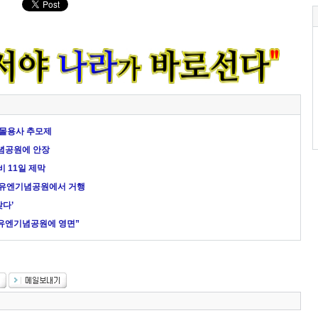
전몰용사 추모제
기념공원에 안장
 11일 제막
일 유엔기념공원에서 거행
찾다’
산 유엔기념공원에 영면”