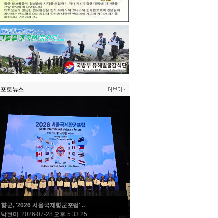
포토뉴스
향군, '2026 서울국제향군포럼' ..
박현미 2026-07-28 오후 5:33:25