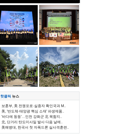
핫클릭
뉴스
보훈부, 美 전쟁포로·실종자 확인국과 M..
美, '반도체·태양광 핵심 소재' 파생제품..
'바다에 둥둥'…인천 강화군 北 목함지..
北, 단거리 탄도미사일 발사 다음 날에..
美해병대, 한국서 첫 자폭드론 실사격훈련..