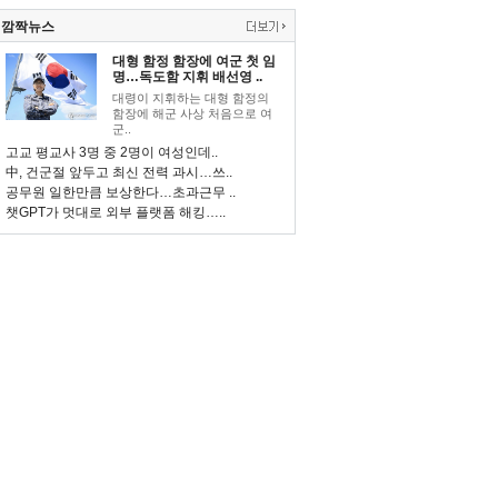
깜짝뉴스
대형 함정 함장에 여군 첫 임
명…독도함 지휘 배선영 ..
대령이 지휘하는 대형 함정의
함장에 해군 사상 처음으로 여
군..
고교 평교사 3명 중 2명이 여성인데..
中, 건군절 앞두고 최신 전력 과시…쓰..
공무원 일한만큼 보상한다…초과근무 ..
챗GPT가 멋대로 외부 플랫폼 해킹…..