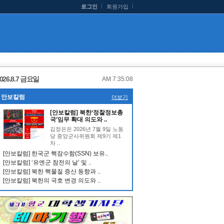
로그인
회원가입
026.8.7 금요일
AM 7:35:08
안보칼럼
더보기
[안보칼럼] 북한‘정찰정보총
국’임무 확대 의도와 ..
김정은은 2026년 7월 9일 노동
당 중앙군사위원회 제9기 제1
차 ..
[안보칼럼] 한국군 핵잠수함(SSN) 보유..
[안보칼럼] ‘유엔군 참전의 날’ 및 ..
[안보칼럼] 북한 핵물질 증산 동향과 ..
[안보칼럼] 북한의 국호 변경 의도와 ..