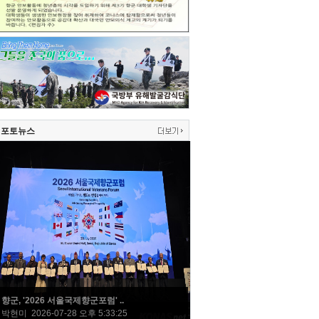
포토뉴스
향군, '2026 서울국제향군포럼' ..
박현미 2026-07-28 오후 5:33:25