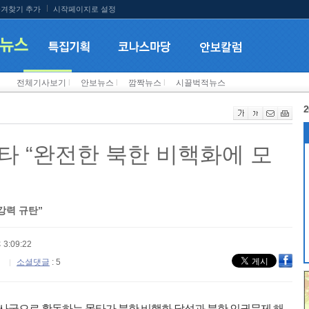
겨찾기 추가
시작페이지로 설정
전체기사보기
l
안보뉴스
l
깜짝뉴스
l
시끌벅적뉴스
2
타 “완전한 북한 비핵화에 모
강력 규탄”
 3:09:22
소셜댓글
: 5
사국으로 활동하는 몰타가 북한 비핵화 달성과 북한 인권문제 해