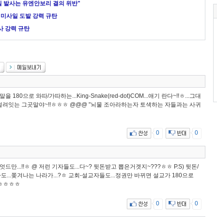
 발사는 유엔안보리 결의 위반"
 미사일 도발 강력 규탄
사 강력 규탄
180으로 와따/가따하는...King-Snake(red-dot)COM...애기 란다~!!ㅎ...그대
~ 걸려잇는 그곳말야~!!ㅎㅎㅎ @@@ "뇌물 조아라하는자 토색하는 자들과는 사귀
0
0
드만...!!ㅎ @ 저런 기자들도...다~? 뒷돈받고 뽑은거겟지~???ㅎㅎ P.S) 뒷돈/
도...쫒겨나는 나라가...?ㅎ 교회-설교자들도...정권만 바뀌면 설교가 180으로
ㅎㅎㅎㅎㅎ
0
0