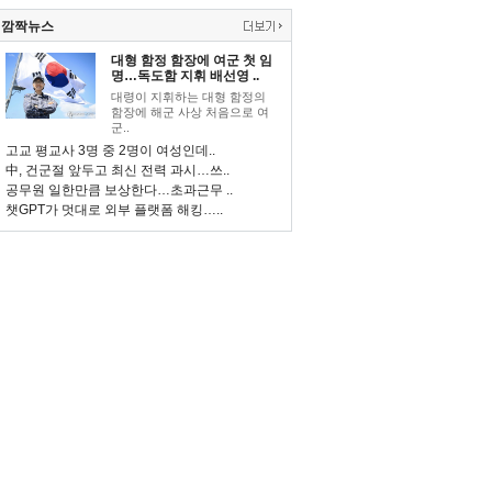
깜짝뉴스
대형 함정 함장에 여군 첫 임
명…독도함 지휘 배선영 ..
대령이 지휘하는 대형 함정의
함장에 해군 사상 처음으로 여
군..
고교 평교사 3명 중 2명이 여성인데..
中, 건군절 앞두고 최신 전력 과시…쓰..
공무원 일한만큼 보상한다…초과근무 ..
챗GPT가 멋대로 외부 플랫폼 해킹…..