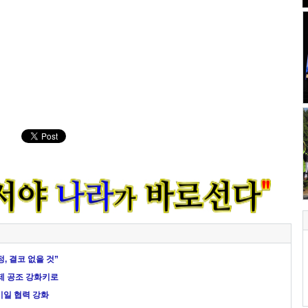
, 결코 없을 것”
제 공조 강화키로
미일 협력 강화