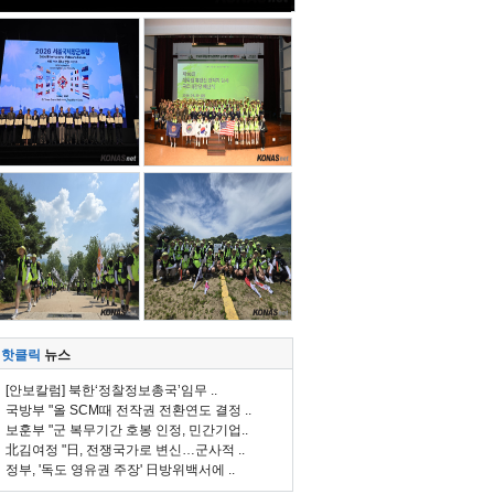
핫클릭
뉴스
[안보칼럼] 북한‘정찰정보총국’임무 ..
국방부 "올 SCM때 전작권 전환연도 결정 ..
보훈부 "군 복무기간 호봉 인정, 민간기업..
北김여정 "日, 전쟁국가로 변신…군사적 ..
정부, '독도 영유권 주장' 日방위백서에 ..