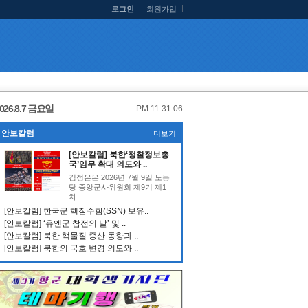
로그인
회원가입
026.8.7 금요일
PM 11:31:07
안보칼럼
더보기
[안보칼럼] 북한‘정찰정보총
국’임무 확대 의도와 ..
김정은은 2026년 7월 9일 노동
당 중앙군사위원회 제9기 제1
차 ..
[안보칼럼] 한국군 핵잠수함(SSN) 보유..
[안보칼럼] ‘유엔군 참전의 날’ 및 ..
[안보칼럼] 북한 핵물질 증산 동향과 ..
[안보칼럼] 북한의 국호 변경 의도와 ..