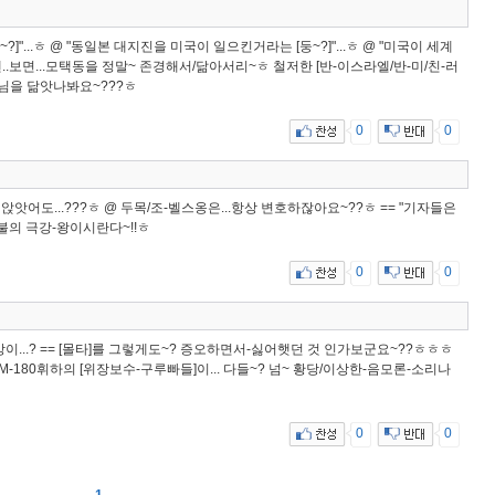
"...ㅎ @ "동일본 대지진을 미국이 일으킨거라는 [둥~?]"...ㅎ @ "미국이 세계
S) 겐..보면...모택동을 정말~ 존경해서/닮아서리~ㅎ 철저한 [반-이스라엘/반-미/친-러
두목님을 닮앗나봐요~???ㅎ
0
0
앉앗어도...???ㅎ @ 두목/조-벨스옹은...항상 변호하잖아요~??ㅎ == "기자들은
남불의 극강-왕이시란다~!!ㅎ
0
0
왕서방이...? == [몰타]를 그렇게도~? 증오하면서-싫어햇던 것 인가보군요~??ㅎㅎㅎ
 M-180휘하의 [위장보수-구루빠들]이... 다들~? 넘~ 황당/이상한-음모론-소리나
0
0