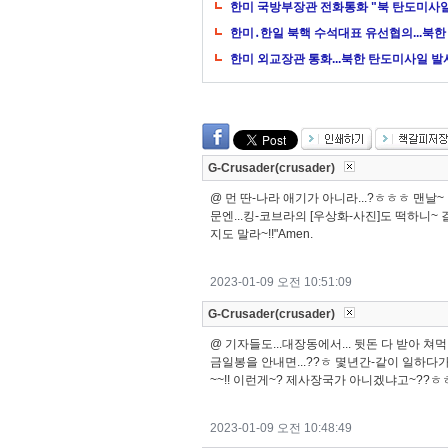
한미 국방부장관 전화통화 "북 탄도미사일
한미․한일 북핵 수석대표 유선협의...북한
한미 외교장관 통화...북한 탄도미사일 발
G-Crusader(crusader)
@ 먼 딴-나라 애기가 아니라...?ㅎㅎㅎ 맨날~ 말을 
문엔...킹-코브라의 [우상화-사진]도 떡하니
지도 말라~!!"Amen.
2023-01-09 오전 10:51:09
G-Crusader(crusader)
@ 기자들도...대장동에서... 뒷돈 다 받아 쳐먹엇
금일봉을 안내면...??ㅎ 몇년간-같이 일하다가
~~!! 이런게~? 제사장국가 아니겠냐고~??
2023-01-09 오전 10:48:49