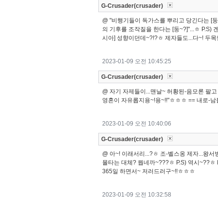
G-Crusader(crusader)
@ "비행기들이 독가스를 뿌리고 당긴다는 [둥~?]
의 기후를 조작질을 한다는 [둥~?]"...ㅎ P.
시아] 성향이던데~?!?ㅎ 제자들도...다~! 
2023-01-09 오전 10:45:25
G-Crusader(crusader)
@ 자기 자제들이...맨날~ 허황된-음모론 팔고 
영혼이 자유롭지용~!용~!!"ㅎㅎㅎ == 내로-
2023-01-09 오전 10:40:06
G-Crusader(crusader)
@ 아~! 이래서리...?ㅎ 조-벨스옹 제자...
몰타는 대체? 뭡네까~???ㅎ P.S) 역시~??ㅎ
365일 하면서~ 저러드러구~!!ㅎㅎㅎ
2023-01-09 오전 10:32:58