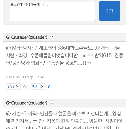
입력
G-Crusader(crusader)
@ MH-당시~? 제또래의 586대학교수들도...대개~! 다들
저런~ 좌경-수준애들뿐이엇습니다만...ㅎ == 반역615-찬동
질/공산당과 평화-민족통일을 옹호함...!!ㅎ
2023-05-03 오후 11:14:33
0
0
G-Crusader(crusader)
@ 저런~? 좌익-인간들과 얼굴을 마주보고 산다는게...양심
에 꺼려져서...ㅎ 전~ 적응이 전혀 안됫던... 암울한-시절이엇
죠~!! == 이미~? 이게...지난 MH정권-시절의 애기임...!!