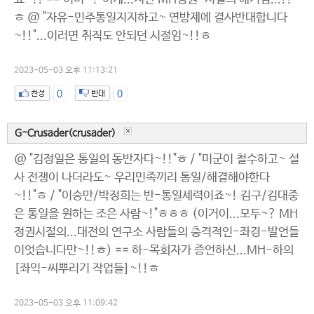
ㅎ @ "자유-민주통일지지하고~ 연방제에 결사반대합니다
~!!"...이러면 취직도 안되던 시절임~!!ㅎ
2023-05-03 오후 11:13:21
0
0
G-Crusader(crusader)
@ "김정일은 통일의 동반자다~!!"ㅎ / "미군이 철수하고~ 설
사 전쟁이 나더라도~ 우리민족끼리 통일/해결해야한다
~!!"ㅎ / "이승만/박정희는 반-통일세력이죠~! 김구/김대중
은 통일을 원하는 조은 사람~!"ㅎㅎㅎ (이거이...모두~? MH
정권시절의...대전의 연구소 사람들의 충격적인-좌경-발언들
이엇습니다만~!!ㅎ) == 하-목회자가 증언하신...MH-하의
[좌익-씨뿌리기 작업들]~!!ㅎ
2023-05-03 오후 11:09:42