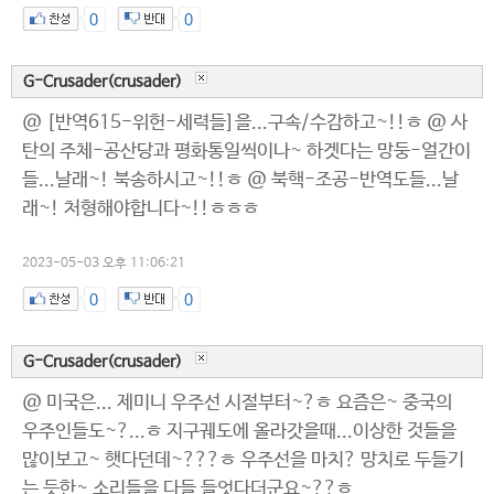
0
0
G-Crusader(crusader)
@ [반역615-위헌-세력들]을...구속/수감하고~!!ㅎ @ 사
탄의 주체-공산당과 평화통일씩이나~ 하겟다는 망둥-얼간이
들...날래~! 북송하시고~!!ㅎ @ 북핵-조공-반역도들...날
래~! 처형해야합니다~!!ㅎㅎㅎ
2023-05-03 오후 11:06:21
0
0
G-Crusader(crusader)
@ 미국은... 제미니 우주선 시절부터~?ㅎ 요즘은~ 중국의
우주인들도~?...ㅎ 지구궤도에 올라갓을때...이상한 것들을
많이보고~ 햇다던데~???ㅎ 우주선을 마치? 망치로 두들기
는 듯한~ 소리들을 다들 들엇다더군요~??ㅎ