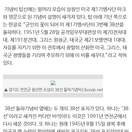
기념비 탑신에는 말머리 모습이 상징인 미국 제1기병사단 마크
와 영문으로 된 기념비 설명이 새겨져 있다. 탑 아래 기단 쪽으로
는 한글로 “군인의 꽃이 되어 미 제1기병사단이 3번째 38선을
돌파하다. 1951년 5월 28일 공격임무부대편성 미 제70전차대
대, 제191분견대, 그리스 원정군, 태국군 제21보병연대 1대대,
자유를 지키기 위한 이 전투에서 장렬히 산화한 미국, 그리스, 태
국군 장병들을 기리며 추모하기 위해 이 비를 세우다.”라고 적혀
있다.
▲ 경기도 연천군 청산면 초성리 38선 돌파기념비ⓒkonas.net
38선 돌파기념비 옆에는 두 개의 38선 표지가 있다. 하나는 ‘38
선’이라고 새겨진 커다란 비석이다. 이것은 1991년 연천군에서
다시 세운 것이다. 또 하나는 원래 1945년 8월 15일 광복 후에
미국과 옛 소련의 합의하에 세워진 콘크리트 38선 표지석인데 바