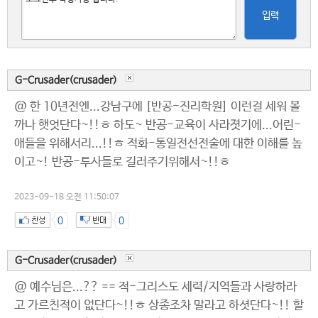
입력
G-Crusader(crusader)
@ 한 10년전엔...강남구에 [반공-진리학원] 이런걸 세워 볼
까나 햇엇단다~!!ㅎ 하도~ 반공-교육이 사라졋기에...어린-
애들을 위해서리...!!ㅎ 적화-통일전선전술에 대한 이해를 높
이고~! 반공-투사들로 길러주기위해서~!!ㅎ
2023-09-18 오전 11:50:07
0
0
G-Crusader(crusader)
@ 예수님은...?? == 적-그리스도 세력/지역들과 사랑하라
고 가르친적이 없단다~!!ㅎ 상종조차 말라고 하셧단다~!! 할