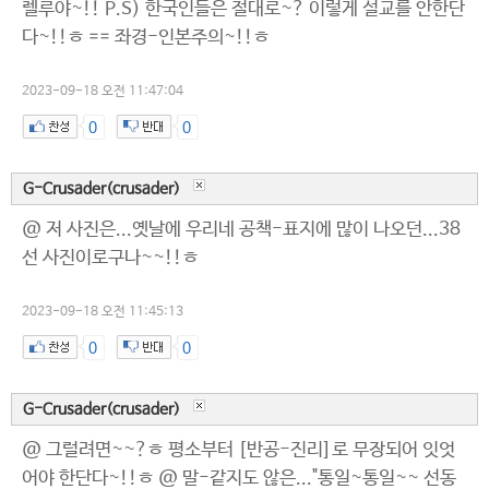
렐루야~!! P.S) 한국인들은 절대로~? 이렇게 설교를 안한단
다~!!ㅎ == 좌경-인본주의~!!ㅎ
2023-09-18 오전 11:47:04
0
0
G-Crusader(crusader)
@ 저 사진은...옛날에 우리네 공책-표지에 많이 나오던...38
선 사진이로구나~~!!ㅎ
2023-09-18 오전 11:45:13
0
0
G-Crusader(crusader)
@ 그럴려면~~?ㅎ 평소부터 [반공-진리]로 무장되어 잇엇
어야 한단다~!!ㅎ @ 말-같지도 않은..."통일~통일~~ 선동