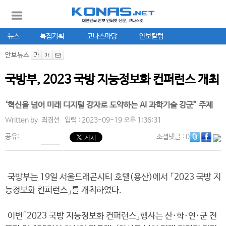
뉴스
특집기획
코나스마당
안보칼럼
안보뉴스
국방부, 2023 국방 지능정보화 컨퍼런스 개최
‘혁신을 넘어 미래 디지털 강자로 도약하는 AI 과학기술 강군” 주제
Written by.
최경선
입력 : 2023-09-19 오후 1:36:31
공유:
소셜댓글
: 0
국방부는 19일 서울드래곤시티 호텔(용산)에서 「2023 국방 지
능정보화 컨퍼런스」를 개최하였다.
이번「2023 국방 지능정보화 컨퍼런스」행사는 산·학·연·군 전