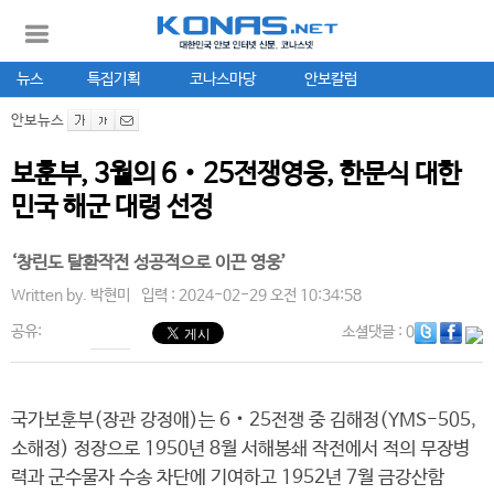
뉴스
특집기획
코나스마당
안보칼럼
안보뉴스
보훈부, 3월의 6‧25전쟁영웅, 한문식 대한
민국 해군 대령 선정
‘창린도 탈환작전 성공적으로 이끈 영웅’
Written by.
박현미
입력 : 2024-02-29 오전 10:34:58
공유:
소셜댓글
: 0
국가보훈부(장관 강정애)는 6‧25전쟁 중 김해정(YMS-505,
소해정) 정장으로 1950년 8월 서해봉쇄 작전에서 적의 무장병
력과 군수물자 수송 차단에 기여하고 1952년 7월 금강산함