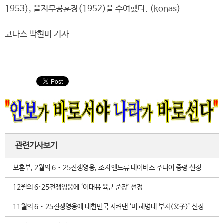
1953), 을지무공훈장(1952)을 수여했다. (konas)
코나스 박현미 기자
관련기사보기
보훈부, 2월의 6‧25전쟁영웅, 조지 앤드류 데이비스 주니어 중령 선정
12월의 6·25전쟁영웅에 ‘이대용 육군 준장’ 선정
11월의 6‧25전쟁영웅에 대한민국 지켜낸 ‘미 해병대 부자(父子)’ 선정