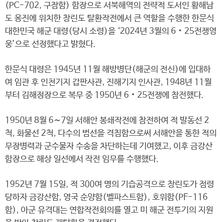
(PC-702, 구잠함) 함장으로 서북해역의 전략적 도서인 황해남
도 옹진에 위치한 창린도 탈환작전에서 큰 역할을 수행한 한문식
대한민국 해군 대령(당시 소령)을 ‘2024년 3월의 6‧25전쟁영
웅’으로 선정했다고 밝혔다.
한문식 대령은 1945년 11월 해방병단(해군의 전신)에 입대하
여 임관 후 인천기지 갑판사관, 진해기지 인사관, 1948년 11월
부터 김해정장으로 복무 중 1950년 6‧25전쟁에 참전했다.
1950년 8월 6∼7일 서해안 봉쇄작전에 참전하여 적 발동선 2
척, 화물선 2척, 다수의 범선을 격침함으로써 서해안을 통한 적의
무장병력과 군수물자 수송을 차단하는데 기여했고, 이후 금강산
함장으로 해상 일선에서 작전 임무를 수행했다.
1952년 7월 15일, 적 300여 명의 기습공격으로 창린도가 점령
당하자 금강산함, 영국 순양함(벨파스트함), 호위함(PF-116
함), 아군 유격대는 연합작전회의를 열고 미 해군 전투기의 지원