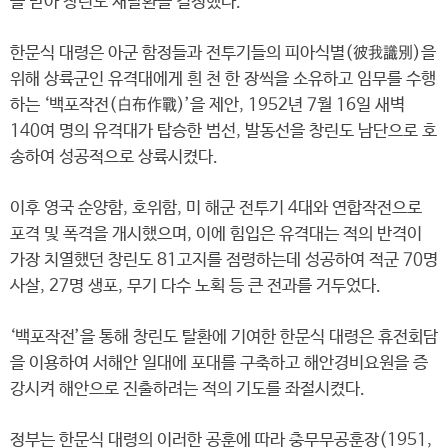
을 받아 창린도 재탈환을 결정했다.
한문식 대령은 아군 함정들과 전투기들의 피아식별(彼我識別)을
위해 상륙군인 유격대에게 흰 천 한 장씩을 소유하고 임무를 수행
하는 ‘백포작전(白布作戰)’을 제안, 1952년 7월 16일 새벽
140여 명의 유격대가 탑승한 범선, 발동선을 창린도 남단으로 호
송하여 성공적으로 상륙시켰다.
이후 영국 순양함, 호위함, 미 해군 전투기 4대와 연합작전으로
포격 및 폭격을 개시했으며, 이에 힘입은 유격대는 적의 반격이
가장 치열했던 창린도 81고지를 점령하는데 성공하여 적군 70명
사살, 27명 생포, 무기 다수 노획 등 큰 전과를 거두었다.
‘백포작전’을 통해 창린도 탈환에 기여한 한문식 대령은 휴전회담
을 이용하여 서해안 일대에 포대를 구축하고 해안경비요원을 증
강시켜 해안으로 진출하려는 적의 기도를 좌절시켰다.
정부는 한문식 대령의 이러한 공훈에 따라 충무무공훈장(1951,