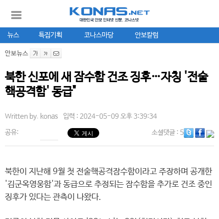
뉴스
특집기획
코나스마당
안보칼럼
안보뉴스
북한 신포에 새 잠수함 건조 징후…자칭 '전술
핵공격함' 동급"
Written by.
konas
입력 : 2024-05-09 오후 3:39:34
공유:
소셜댓글
: 5
북한이 지난해 9월 첫 전술핵공격잠수함이라고 주장하며 공개한
'김군옥영웅함'과 동급으로 추정되는 잠수함을 추가로 건조 중인
징후가 있다는 관측이 나왔다.