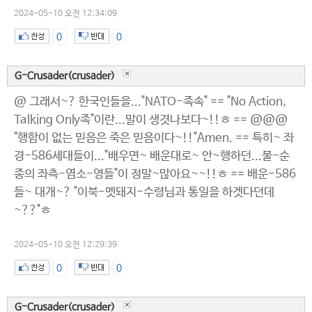
2024-05-10 오전 12:34:09
0
0
G-Crusader(crusader)
@ 그래서~? 한국인들을..."NATO-족속" == "No Action,
Talking Only족"이란...말이 생겻나보다~!!ㅎ == @@@
"행함이 없는 믿음은 죽은 믿음이다~!!"Amen. == 특히~ 좌
경-586세대들이..."배우면~ 배운대로~ 안~행하던...불-순
종의 좌측-염소-영들"이 정말~많아요~~!!ㅎ == 배운-586
들~ 대개~? "이북-멧돼지-수령님과 통일을 하겟다던데
~??"ㅎ
2024-05-10 오전 12:29:39
0
0
G-Crusader(crusader)