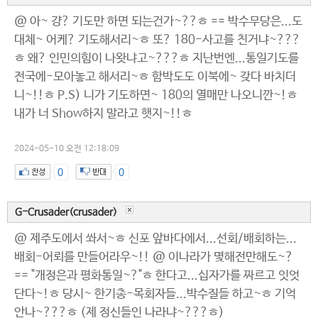
@ 아~ 걍? 기도만 하면 되는건가~??ㅎ == 박수무당은...도
대체~ 어케? 기도해서리~ㅎ 또? 180-사고를 친거냐~???
ㅎ 왜? 인민의힘이 나왓냐고~???ㅎ 지난번엔...통일기도를
전국에-모아놓고 해서리~ㅎ 함박도도 이북에~ 갖다 바치더
니~!!ㅎ P.S) 니가 기도하면~ 180의 열매만 나오니깐~!ㅎ
내가 너 Show하지 말라고 햇지~!!ㅎ
2024-05-10 오전 12:18:09
0
0
G-Crusader(crusader)
@ 제주도에서 쏴서~ㅎ 신포 앞바다에서...선회/배회하는...
배회-어뢰를 만들어라우~!! @ 이나라가 몇해전만해도~?
== "개정은과 평화통일~?"ㅎ 한다고...십자가를 짜르고 잇엇
단다~!ㅎ 당시~ 한기총-목회자들...박수질들 하고~ㅎ 기억
안나~???ㅎ (제 정신들인 나라냐~???ㅎ)