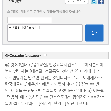
소셜댓글
원하는 계정으로 로그인 후 댓글을 작성하여 주십시요.
입력
G-Crusader(crusader)
@ 옛 80년대초/중1교실/반공교육시간~? == "여러분~ 이
북의 연방제는 [내전화-적화통일-전선전술] 이기에~! 절대
로~ 연방제는 받으면 안되는 것입니다~!!"ㅎ...도대체가~?
한국애들이.."배우면~ 배운대로 행하더냐~???"ㅎ == 반
역-615를 듣고도~ 박수질들 하고잇더군~!!ㅎ P.S) 이북의
[련방제]에 찬동하면? == 간첩으로 걍~ 잡아간게~ == 간첩
들이 젤? 무서워한-[정상적-안기부]엿단다~!!ㅎ