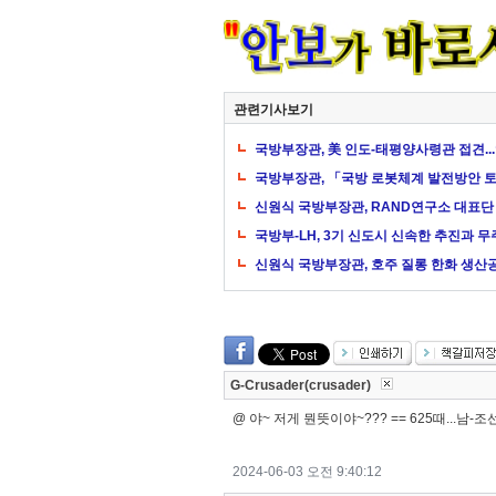
관련기사보기
국방부장관, 美 인도-태평양사령관 접견..
국방부장관, 「국방 로봇체계 발전방안 
신원식 국방부장관, RAND연구소 대표단
국방부-LH, 3기 신도시 신속한 추진과 
신원식 국방부장관, 호주 질롱 한화 생산
G-Crusader(crusader)
@ 야~ 저게 뭔뜻이야~??? == 625때...남
2024-06-03 오전 9:40:12