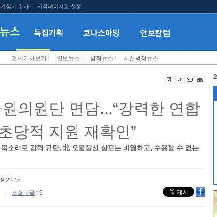
겨찾기 추가
시작페이지로 설정
전체기사보기
l
안보뉴스
l
깜짝뉴스
l
시끌벅적뉴스
2
원의원단 면담...“강력한 연합
초당적 지원 재확인”
목소리로 강력 규탄, 北 오물풍선 살포는 비열하고, 수용할 수 없는
9:22:45
소셜댓글
: 5