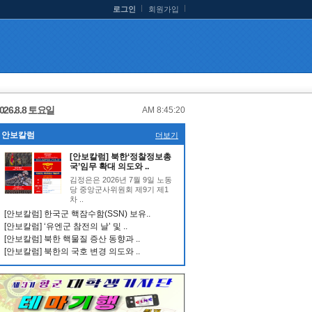
로그인
회원가입
026.8.8 토요일
AM 8:45:20
안보칼럼
더보기
[안보칼럼] 북한‘정찰정보총
국’임무 확대 의도와 ..
김정은은 2026년 7월 9일 노동
당 중앙군사위원회 제9기 제1
차 ..
[안보칼럼] 한국군 핵잠수함(SSN) 보유..
[안보칼럼] ‘유엔군 참전의 날’ 및 ..
[안보칼럼] 북한 핵물질 증산 동향과 ..
[안보칼럼] 북한의 국호 변경 의도와 ..