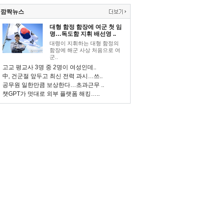
깜짝뉴스
대형 함정 함장에 여군 첫 임
명…독도함 지휘 배선영 ..
대령이 지휘하는 대형 함정의
함장에 해군 사상 처음으로 여
군..
고교 평교사 3명 중 2명이 여성인데..
中, 건군절 앞두고 최신 전력 과시…쓰..
공무원 일한만큼 보상한다…초과근무 ..
챗GPT가 멋대로 외부 플랫폼 해킹…..