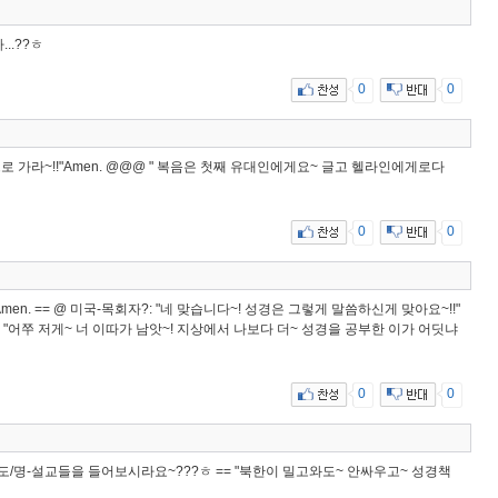
..??ㅎ
0
0
 가라~!!"Amen. @@@ " 복음은 첫째 유대인에게요~ 글고 헬라인에게로다
0
0
Amen. == @ 미국-목회자?: "네 맞습니다~! 성경은 그렇게 말씀하신게 맞아요~!!"
자?: "어쭈 저게~ 너 이따가 남앗~! 지상에서 나보다 더~ 성경을 공부한 이가 어딧냐
0
0
년도/명-설교들을 들어보시라요~???ㅎ == "북한이 밀고와도~ 안싸우고~ 성경책