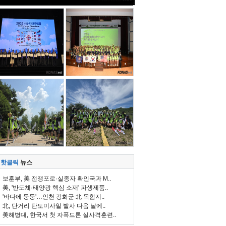
핫클릭
뉴스
보훈부, 美 전쟁포로·실종자 확인국과 M..
美, '반도체·태양광 핵심 소재' 파생제품..
'바다에 둥둥'…인천 강화군 北 목함지..
北, 단거리 탄도미사일 발사 다음 날에..
美해병대, 한국서 첫 자폭드론 실사격훈련..