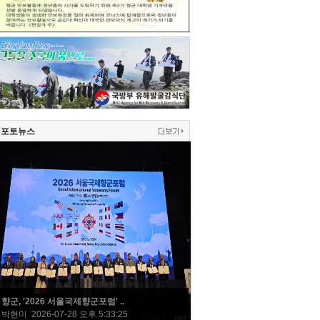
포토뉴스
향군, '2026 서울국제향군포럼' ..
박현미 2026-07-28 오후 5:33:25