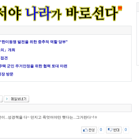
.“한미동맹 발전을 위한 중추적 역할 당부”
토의」개최
 접견
무주택 군인 주거안정을 위한 협력 토대 마련
공장 방문
-조선이...성경책을 다~ 던지고 죽엇어야만 햇다는...그거란다~!ㅎ
0
0