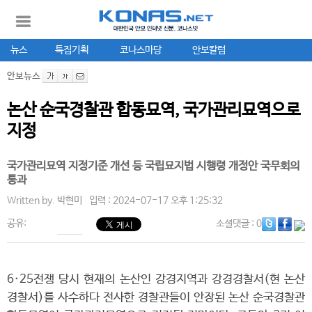
뉴스
특집기획
코나스마당
안보칼럼
안보뉴스
논산 순국경찰관 합동묘역, 국가관리묘역으로
지정
국가관리묘역 지정기준 개선 등 국립묘지법 시행령 개정안 국무회의
통과
Written by.
박현미
입력 : 2024-07-17 오후 1:25:32
공유:
소셜댓글
: 0
6·25전쟁 당시 현재의 논산인 강경지역과 강경경찰서(현 논산
경찰서)를 사수하다 전사한 경찰관들이 안장된 논산 순국경찰관