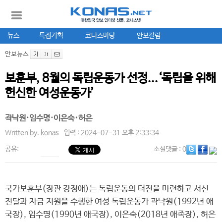
뉴스
특집기획
코나스마당
안보칼럼
안보뉴스
보훈부, 8월의 독립운동가 선정...‘독립을 위해
헌신한 여성운동가’
곽낙원·임수명·이은숙･허은
Written by.
konas
입력 : 2024-07-31 오후 2:33:34
공유:
소셜댓글
: 0
국가보훈부(장관 강정애)는 독립운동의 터전을 마련하고 서신
전달과 자금 지원을 수행한 여성 독립운동가 곽낙원(1992년 애
국장), 임수명(1990년 애국장), 이은숙(2018년 애족장), 허은