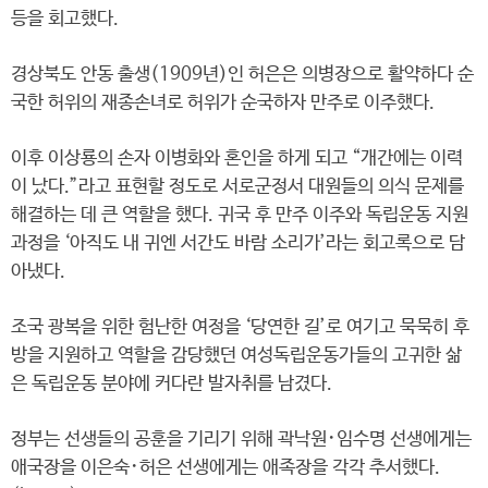
등을 회고했다.
경상북도 안동 출생(1909년)인 허은은 의병장으로 활약하다 순
국한 허위의 재종손녀로 허위가 순국하자 만주로 이주했다.
이후 이상룡의 손자 이병화와 혼인을 하게 되고 “개간에는 이력
이 났다.”라고 표현할 정도로 서로군정서 대원들의 의식 문제를
해결하는 데 큰 역할을 했다. 귀국 후 만주 이주와 독립운동 지원
과정을 ‘아직도 내 귀엔 서간도 바람 소리가’라는 회고록으로 담
아냈다.
조국 광복을 위한 험난한 여정을 ‘당연한 길’로 여기고 묵묵히 후
방을 지원하고 역할을 감당했던 여성독립운동가들의 고귀한 삶
은 독립운동 분야에 커다란 발자취를 남겼다.
정부는 선생들의 공훈을 기리기 위해 곽낙원･임수명 선생에게는
애국장을 이은숙･허은 선생에게는 애족장을 각각 추서했다.