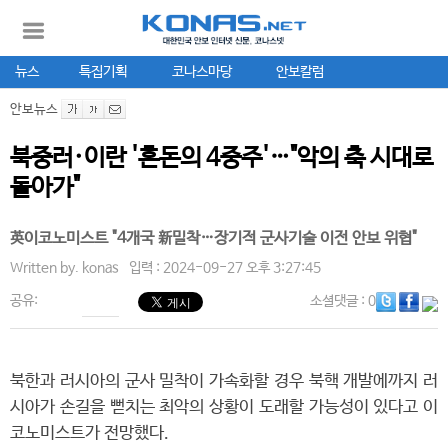
뉴스
특집기획
코나스마당
안보칼럼
안보뉴스
북중러·이란 '혼돈의 4중주'…"악의 축 시대로
돌아가"
英이코노미스트 "4개국 新밀착…장기적 군사기술 이전 안보 위협"
Written by.
konas
입력 : 2024-09-27 오후 3:27:45
공유:
소셜댓글
: 0
북한과 러시아의 군사 밀착이 가속화할 경우 북핵 개발에까지 러
시아가 손길을 뻗치는 최악의 상황이 도래할 가능성이 있다고 이
코노미스트가 전망했다.