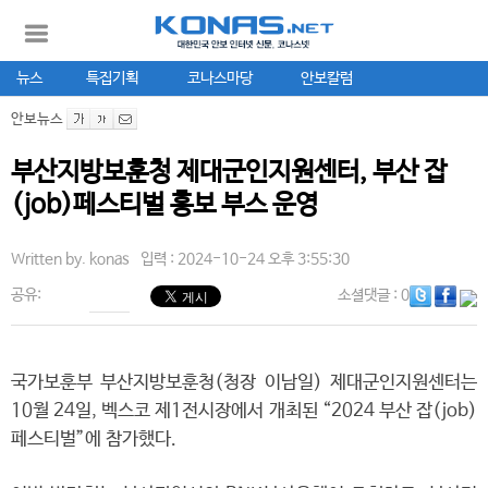
뉴스
특집기획
코나스마당
안보칼럼
안보뉴스
부산지방보훈청 제대군인지원센터, 부산 잡
(job)페스티벌 홍보 부스 운영
Written by.
konas
입력 : 2024-10-24 오후 3:55:30
공유:
소셜댓글
: 0
국가보훈부 부산지방보훈청(청장 이남일) 제대군인지원센터는
10월 24일, 벡스코 제1전시장에서 개최된 “2024 부산 잡(job)
페스티벌”에 참가했다.