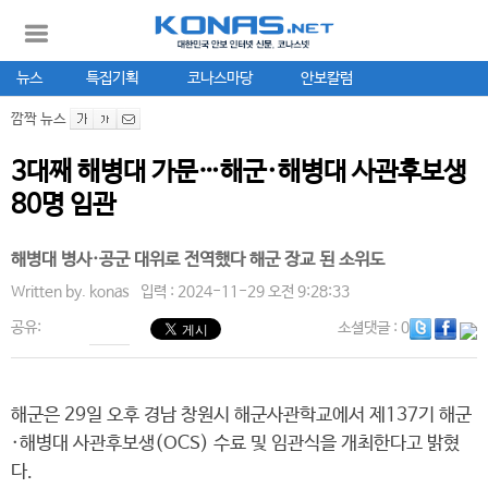
뉴스
특집기획
코나스마당
안보칼럼
깜짝 뉴스
3대째 해병대 가문…해군·해병대 사관후보생
80명 임관
해병대 병사·공군 대위로 전역했다 해군 장교 된 소위도
Written by.
konas
입력 : 2024-11-29 오전 9:28:33
공유:
소셜댓글
: 0
해군은 29일 오후 경남 창원시 해군사관학교에서 제137기 해군
·해병대 사관후보생(OCS) 수료 및 임관식을 개최한다고 밝혔
다.