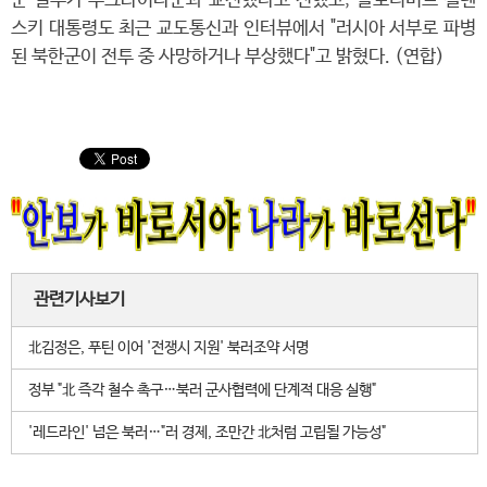
군 일부가 우크라이나군과 교전했다고 전했고, 볼로디미르 젤렌
스키 대통령도 최근 교도통신과 인터뷰에서 "러시아 서부로 파병
된 북한군이 전투 중 사망하거나 부상했다"고 밝혔다. (연합)
관련기사보기
北김정은, 푸틴 이어 '전쟁시 지원' 북러조약 서명
정부 "北 즉각 철수 촉구…북러 군사협력에 단계적 대응 실행"
'레드라인' 넘은 북러…"러 경제, 조만간 北처럼 고립될 가능성"