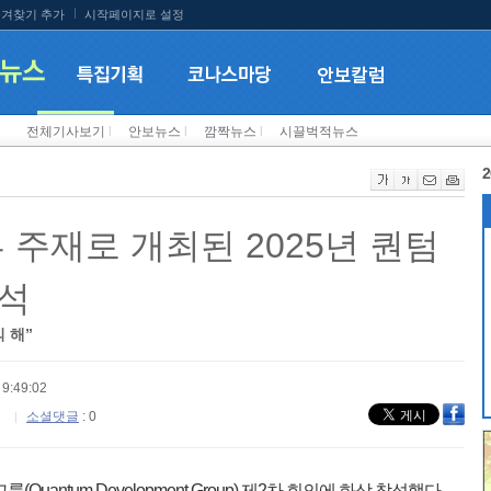
겨찾기 추가
시작페이지로 설정
전체기사보기
l
안보뉴스
l
깜짝뉴스
l
시끌벅적뉴스
2
 주재로 개최된 2025년 퀀텀
참석
 해”
9:49:02
소셜댓글
: 0
(Quantum Development Group) 제2차 회의에 화상 참석했다