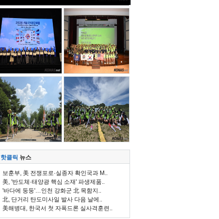
핫클릭
뉴스
보훈부, 美 전쟁포로·실종자 확인국과 M..
美, '반도체·태양광 핵심 소재' 파생제품..
'바다에 둥둥'…인천 강화군 北 목함지..
北, 단거리 탄도미사일 발사 다음 날에..
美해병대, 한국서 첫 자폭드론 실사격훈련..