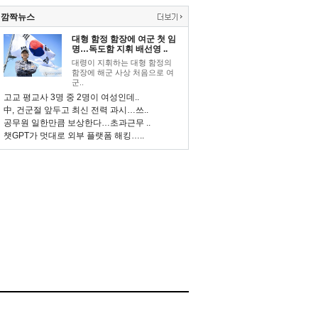
깜짝뉴스
대형 함정 함장에 여군 첫 임
명…독도함 지휘 배선영 ..
대령이 지휘하는 대형 함정의
함장에 해군 사상 처음으로 여
군..
고교 평교사 3명 중 2명이 여성인데..
中, 건군절 앞두고 최신 전력 과시…쓰..
공무원 일한만큼 보상한다…초과근무 ..
챗GPT가 멋대로 외부 플랫폼 해킹…..