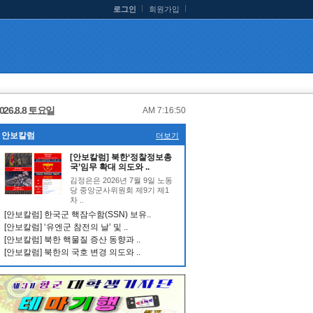
로그인
회원가입
026.8.8 토요일
AM 7:16:50
안보칼럼
더보기
[안보칼럼] 북한‘정찰정보총
국’임무 확대 의도와 ..
김정은은 2026년 7월 9일 노동
당 중앙군사위원회 제9기 제1
차 ..
[안보칼럼] 한국군 핵잠수함(SSN) 보유..
[안보칼럼] ‘유엔군 참전의 날’ 및 ..
[안보칼럼] 북한 핵물질 증산 동향과 ..
[안보칼럼] 북한의 국호 변경 의도와 ..