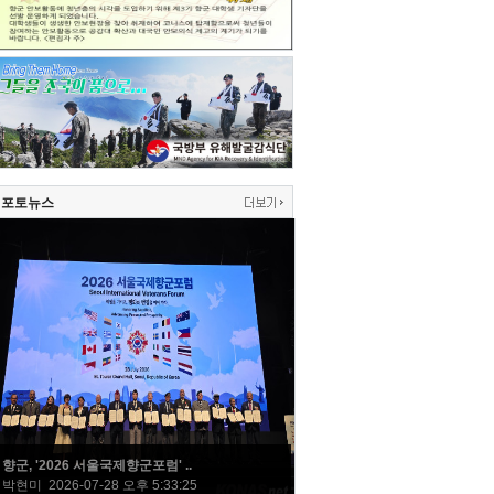
포토뉴스
향군, '2026 서울국제향군포럼' ..
박현미 2026-07-28 오후 5:33:25