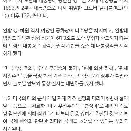
하고 다시 도전해 대통령에 당선된 경우는 22대 대통령을 거쳐
1893년 24대 대통령으로 다시 취임한 그로버 클리블랜드(민
주) 이후 132년만이다.
연방 상·하원 역시 여당인 공화당이 다수당을 차지하고, 연방대
법원도 대법관 성향 비율이 6대3으로 보수 우위가 확고하기 때문
에 트럼프 대통령은 강력한 권력 기반을 갖춘 채 대통령직을 시작
하게 됐다.
'미국 우선주의', '안보 무임승차 불가', '힘에 의한 평화', '관세
제일주의' 등을 국정 핵심 기조로 하는 트럼프 2기 정부가 출범하
면서 글로벌 안보와 통상 질서는 대변화를 맞게 됐다.
특히 미국의 대외 군사 개입 자제 기조 천명과 파리기후변화 협약
탈퇴 등으로 구체화한 '미국 우선주의'는 '충성파'로 채워진 각료
및 참모진에 의해 집권 1기 때보다 한층 강하게 추진될 것으로 보
여 국제 현안과 관련한 리더십 공백을 초래할 수 있다는 우려도
제기된다.