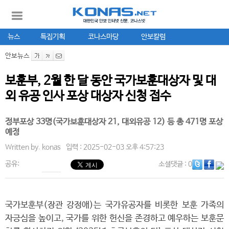
뉴스
특집기획
코나스마당
안보칼럼
안보뉴스
보훈부, 2월 한 달 동안 국가보훈대상자 및 대
외 유공 인사 포상 대상자 신청 접수
정부포상 33명(국가보훈대상자 21, 대외유공 12) 등 총 471명 포상
예정
Written by.
konas
입력 : 2025-02-03 오후 4:57:23
공유:
소셜댓글
: 0
국가보훈부(장관 강정애)는 국가유공자를 비롯한 보훈 가족의
자긍심을 높이고, 국가를 위한 헌신을 존경하고 예우하는 보훈문