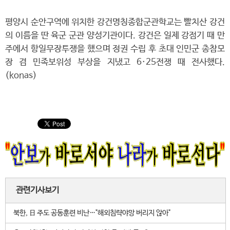
평양시 순안구역에 위치한 강건명칭종합군관학교는 빨치산 강건
의 이름을 딴 육군 군관 양성기관이다. 강건은 일제 강점기 때 만
주에서 항일무장투쟁을 했으며 정권 수립 후 초대 인민군 총참모
장 겸 민족보위성 부상을 지냈고 6·25전쟁 때 전사했다.
(konas)
관련기사보기
북한, 日 주도 공동훈련 비난…"해외침략야망 버리지 않아"