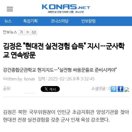
뉴스
특집기획
코나스마당
안보칼럼
안보뉴스
김정은 "현대전 실전경험 습득" 지시…군사학
교 연속방문
강건종합군관학교 현지지도…"실전형 싸움꾼들로 준비시켜야"
Written by.
konas
입력 : 2025-02-26 오후 3:32:45
공유:
소셜댓글
: 0
김정은 북한 국무위원장이 인민군 초급지휘관 양성기관을 찾아
현대전 전장 실전경험을 갖춘 군사 인재 육성 강조했다.