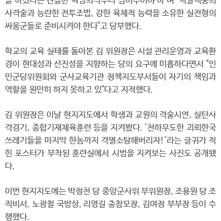
을 하겠다는 견결한 혁명의식부터 심어주어야 하"며 "백발백중의
사격술과 능란한 전투조법, 강한 육체적 능력을 소유한 실전형의
싸움군들로 준비시켜야 한다"고 당부했다.
학교의 교육 실태를 돌아본 김 위원장은 시설 관리운영과 교육환
경이 현대성과 선진성을 지향하는 당의 요구에 미흡하다면서 "인
민군당위원회와 군사교육기관 정책지도부서들이 자기의 책임과
역할을 원만히 하지 못하고 있"다고 지적했다.
김 위원장은 이날 현지지도에서 학생과 교원의 격술시연, 실탄사
격경기, 종합기재체육훈련 등을 지켜봤다. '천하무도한 괴뢰한국
쓰레기들을 마지막 한놈까지 격멸소탕해버리자!'라는 글귀가 적
힌 포스터가 부착된 훈련실에서 시범을 지켜보는 사진도 공개됐
다.
이번 현지지도에는 박정천 당 중앙군사위 부위원장, 조용원 당 조
직비서, 노광철 국방상, 리영길 총참모장, 김여정 부부장 등이 수
행했다.