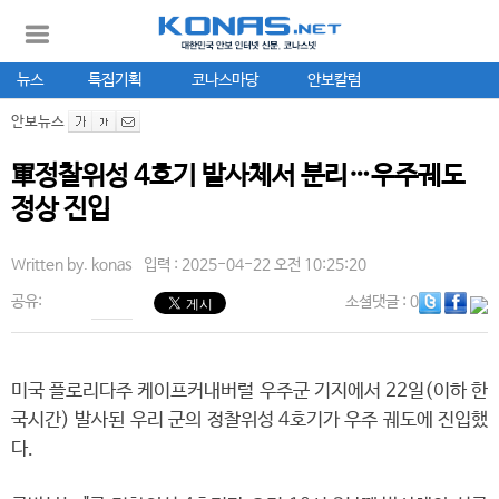
뉴스
특집기획
코나스마당
안보칼럼
안보뉴스
軍정찰위성 4호기 발사체서 분리…우주궤도
정상 진입
Written by.
konas
입력 : 2025-04-22 오전 10:25:20
공유:
소셜댓글
: 0
미국 플로리다주 케이프커내버럴 우주군 기지에서 22일(이하 한
국시간) 발사된 우리 군의 정찰위성 4호기가 우주 궤도에 진입했
다.