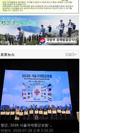
포토뉴스
향군, '2026 서울국제향군포럼' ..
박현미 2026-07-28 오후 5:33:25