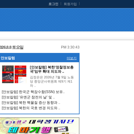
로그인
회원가입
026.8.8 토요일
PM 3:30:43
안보칼럼
더보기
[안보칼럼] 북한‘정찰정보총
국’임무 확대 의도와 ..
김정은은 2026년 7월 9일 노동
당 중앙군사위원회 제9기 제1
차 ..
[안보칼럼] 한국군 핵잠수함(SSN) 보유..
[안보칼럼] ‘유엔군 참전의 날’ 및 ..
[안보칼럼] 북한 핵물질 증산 동향과 ..
[안보칼럼] 북한의 국호 변경 의도와 ..