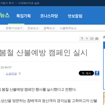
겨찾기 추가
시작페이지로 설정
전체기사보기
l
안보뉴스
l
깜짝뉴스
l
시끌벅적뉴스
2
봄철 산불예방 캠페인 실시
10:44:57
소셜댓글
: 0
일 봄철 산불예방 캠페인 행사를 실시했다고 전했다.
노성산을 방문하는 참배객과 등산객의 경각심을 고취하고자 산불