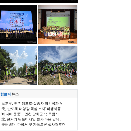
핫클릭
뉴스
보훈부, 美 전쟁포로·실종자 확인국과 M..
美, '반도체·태양광 핵심 소재' 파생제품..
'바다에 둥둥'…인천 강화군 北 목함지..
北, 단거리 탄도미사일 발사 다음 날에..
美해병대, 한국서 첫 자폭드론 실사격훈련..