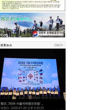
포토뉴스
향군, '2026 서울국제향군포럼' ..
박현미 2026-07-28 오후 5:33:25