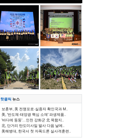
핫클릭
뉴스
보훈부, 美 전쟁포로·실종자 확인국과 M..
美, '반도체·태양광 핵심 소재' 파생제품..
'바다에 둥둥'…인천 강화군 北 목함지..
北, 단거리 탄도미사일 발사 다음 날에..
美해병대, 한국서 첫 자폭드론 실사격훈련..