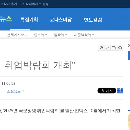
겨찾기 추가
시작페이지로 설정
전체기사보기
l
안보뉴스
l
깜짝뉴스
l
시끌벅적뉴스
2
병 취업박람회 개최”
 11:05:53
소셜댓글
: 0
, “2025년 국군장병 취업박람회”를 일산 킨텍스 10홀에서 개최한