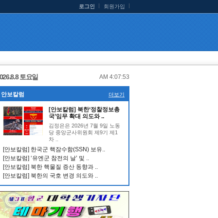
로그인
회원가입
026.8.8 토요일
AM 4:07:53
안보칼럼
더보기
[안보칼럼] 북한‘정찰정보총
국’임무 확대 의도와 ..
김정은은 2026년 7월 9일 노동
당 중앙군사위원회 제9기 제1
차 ..
[안보칼럼] 한국군 핵잠수함(SSN) 보유..
[안보칼럼] ‘유엔군 참전의 날’ 및 ..
[안보칼럼] 북한 핵물질 증산 동향과 ..
[안보칼럼] 북한의 국호 변경 의도와 ..