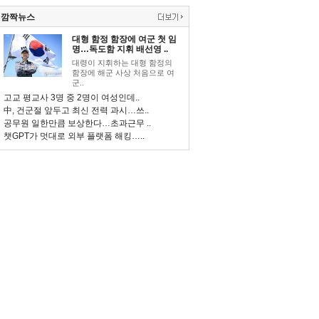
깜짝뉴스
대형 함정 함장에 여군 첫 임
명…독도함 지휘 배선영 ..
대령이 지휘하는 대형 함정의
함장에 해군 사상 처음으로 여
군..
고교 평교사 3명 중 2명이 여성인데..
中, 건군절 앞두고 최신 전력 과시…쓰..
공무원 일한만큼 보상한다…초과근무 ..
챗GPT가 멋대로 외부 플랫폼 해킹…..