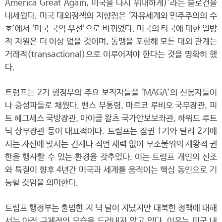
America Great Again, 미국을 다시 위대하게)’라는 슬로건을
내세웠다. 미국 대외정책의 지향점은 ‘자유세계와 민주주의의 수
호’에서 ‘미국 국익 우선’으로 바뀌었다. 미국의 타국에 대한 일방
적 지원은 더 이상 없을 것이며, 동맹을 포함해 모든 대외 관계는
거래적(transactional)으로 이루어져야 한다는 것을 명확히 했
다.
트럼프는 2기 행정부의 주요 보직자들을 ‘MAGA’의 신봉자들이
나 충성파들로 채웠다. 밴스 부통령, 마르코 루비오 국무장관, 피
트 헤그세스 국방장관, 마이클 왈츠 국가안보보좌관, 하워드 루트
닉 상무장관 등이 대표적이다. 트럼프는 집권 1기와 달리 2기에
서는 자신에 맞서는 견제나 직언 세력 없이 무소불위의 제왕적 권
한을 행사할 수 있는 환경을 갖추었다. 이는 트럼프 개인의 신조
와 특질이 향후 4년간 미국과 세계를 움직이는 핵심 동인으로 기
능할 것임을 의미한다.
트럼프 행정부는 출범한 지 넉 달이 지났지만 대북한 정책에 대해
서는 아직 구체적인 모습을 드러내지 않고 있다. 이유는 미국 내