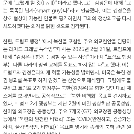
문에 “그렇게 할 것(I will)”이라고 했다. 그는 김정은에 대해 “그
는 똑똑한 남자(smart guy)다”라고 언급했다. 이는 김정은을
상호 협상이 가능한 인물로 평가하면서 그와의 정상외교를 다시
시도하겠다는 의지를 밝힌 것으로 짐작된다.
한편, 트럼프 행정부에서 북한을 포함한 주요 외교현안을 담당하
는 리처드 그레넬 특수임무대사는 2025년 2월 21일, 트럼프에
대해 “김정은과 함께 등장할 수 있는 사람”이라며 “트럼프 행정
부는 다른 나라의 정권 교체를 목표로 하지 않는다”고 했다. 이는
트럼프와 김정은과의 재 회동 가능성을 밝히면서, 미국은 북한 정
권 붕괴를 목표로 하지 않겠다는 선언으로 해석된다. 그럼에도 불
구하고 트럼프 2기 행정부는 북한(김정은)을 향한 잇단 대화 제
스처를 보내면서도 공식적으로는 ‘북한 비핵화’ 목표를 견지하고
있다. 트럼프 2기 행정부는 지난 2월의 미일 정상회담 공동성명,
한미일 외교장관 공동성명, 주요 7개국(G7) 외교장관 공동성명
등에서 ‘북한의 완전한 비핵화’ 또는 ‘CVID(완전하고, 검증가능
하며, 불가역적인, 비핵화)’ 목표를 명기해 종래의 북핵 관련 원