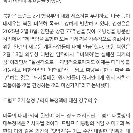
칙이 여전히 유효함을 밝혔다.
북한은 트럼프 2기 행정부의 대화 제스처를 무시하고, 미국 등이
내세우는 북한 비핵화 목표에 강하게 반발하고 있다. 김정은은
2025년 2월 8일, 인민군 창건 77주년을 맞아 국방성을 방문한
자리에서 “핵 역량을 포함한 모든 억제력을 가속적으로 강화하기
위한 일련의 새로운 계획사업들에 대해 언급”했다. 또한 북한은
2월 18일 외무성 대변인 담화에서 “’비핵화’는 실패한 과거의
꿈”이라면서 “실천적으로나 개념적으로마저도 이제는 더더욱 불
가능하고 비현실적인 ‘비핵화’라는 낡고 황당무계한 계획을 추
구”하는 것은 “무지몽매한 원시인들이 현대인에게 원시 사회로
되돌아올 것을 간청하는 것과 마찬가지”라고 논박했다.
트럼프 2기 행정부의 대북정책에 대한 경우의 수
미국의 대내·외적 현안이 어느 정도 처리되면 트럼프 대통령의
대북정책은 가시화될 것이다. 트럼프 대통령의 취임 초 미국과 북
한의 이와 같은 외견상 ‘엇박자’는 어느 순간 내밀한 ‘접촉과 대