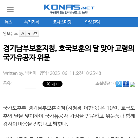
뉴스
특집기획
코나스마당
안보칼럼
안보뉴스
경기남부보훈지청, 호국보훈의 달 맞아 고령의
국가유공자 위문
Written by.
박현미
입력 : 2025-06-11 오전 10:25:48
공유:
소셜댓글
: 0
국가보훈부 경기남부보훈지청(지청장 이향숙)은 10일, 호국보
훈의 달을 맞이하여 국가유공자 가정을 방문하고 위문품과 함께
감사의 마음을 전했다고 밝혔다.