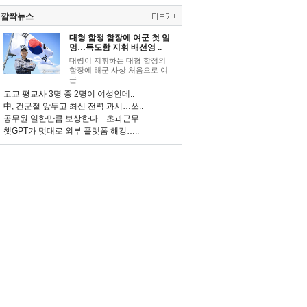
깜짝뉴스
대형 함정 함장에 여군 첫 임
명…독도함 지휘 배선영 ..
대령이 지휘하는 대형 함정의
함장에 해군 사상 처음으로 여
군..
고교 평교사 3명 중 2명이 여성인데..
中, 건군절 앞두고 최신 전력 과시…쓰..
공무원 일한만큼 보상한다…초과근무 ..
챗GPT가 멋대로 외부 플랫폼 해킹…..