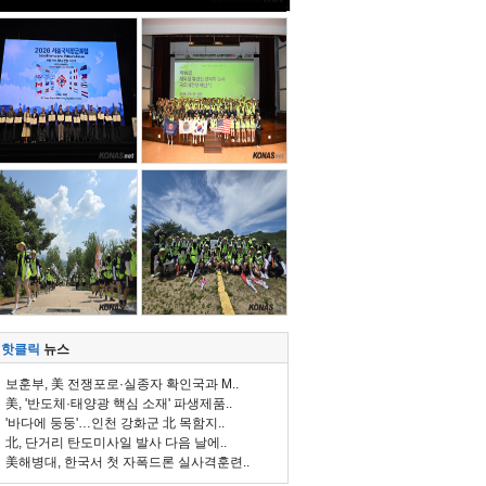
핫클릭
뉴스
보훈부, 美 전쟁포로·실종자 확인국과 M..
美, '반도체·태양광 핵심 소재' 파생제품..
'바다에 둥둥'…인천 강화군 北 목함지..
北, 단거리 탄도미사일 발사 다음 날에..
美해병대, 한국서 첫 자폭드론 실사격훈련..