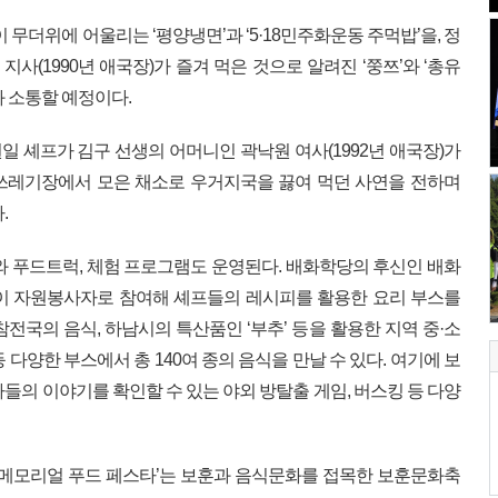
 무더위에 어울리는 ‘평양냉면’과 ‘5·18민주화운동 주먹밥’을, 정
지사(1990년 애국장)가 즐겨 먹은 것으로 알려진 ‘쭝쯔’와 ‘총유
 소통할 예정이다.
원일 셰프가 김구 선생의 어머니인 곽낙원 여사(1992년 애국장)가
쓰레기장에서 모은 채소로 우거지국을 끓여 먹던 사연을 전하며
.
와 푸드트럭, 체험 프로그램도 운영된다. 배화학당의 후신인 배화
명이 자원봉사자로 참여해 셰프들의 레시피를 활용한 요리 부스를
 참전국의 음식, 하남시의 특산품인 ‘부추’ 등을 활용한 지역 중·소
다양한 부스에서 총 140여 종의 음식을 만날 수 있다. 여기에 보
들의 이야기를 확인할 수 있는 야외 방탈출 게임, 버스킹 등 다양
 메모리얼 푸드 페스타’는 보훈과 음식문화를 접목한 보훈문화축