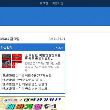
로그인
회원가입
026.8.7 금요일
AM 11:36:01
안보칼럼
더보기
[안보칼럼] 북한‘정찰정보총
국’임무 확대 의도와 ..
김정은은 2026년 7월 9일 노동
당 중앙군사위원회 제9기 제1
차 ..
[안보칼럼] 한국군 핵잠수함(SSN) 보유..
[안보칼럼] ‘유엔군 참전의 날’ 및 ..
[안보칼럼] 북한 핵물질 증산 동향과 ..
[안보칼럼] 북한의 국호 변경 의도와 ..