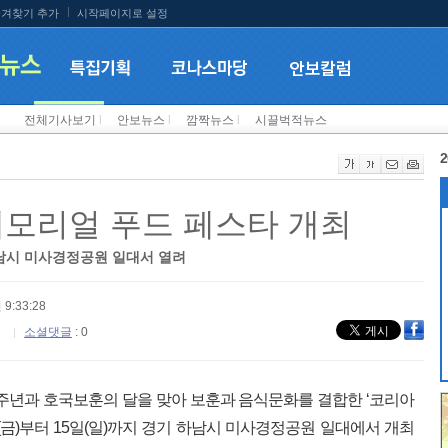
겨찾기 추가
시작페이지로 설정
전체기사보기
l
안보뉴스
l
깜짝뉴스
l
시끌벅적뉴스
2
메모리얼 푸드 페스타 개최
 하남시 미사경정공원 일대서 열려
 9:33:28
소셜댓글
: 0
0주년과 호국보훈의 달을 맞아 보훈과 음식문화를 결합한 ‘코리아
(금)부터 15일(일)까지 경기 하남시 미사경정공원 일대에서 개최