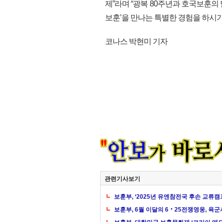
제”라며 “광복 80주년과 호국보훈의 
보훈’을 만나는 특별한 경험을 하시기를 
코나스 박현미 기자
관련기사보기
보훈부, ‘2025년 유엔참전국 후손 교류캠프’
보훈부, 6월 이달의 6‧25전쟁영웅, 육군