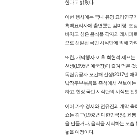
한다고 밝혔다.
이번 행사에는 국내 유명 요리연구가(셰
흑백요리사에 출연했던 김미령, 조
바치고 싶은 음식을 각자의 레시피로
으로 선발된 국민 시식단에 의해 가
또한, 개막행사 이후 최현석 셰프
선생(1995년 애국장)이 즐겨 먹은
독립유공자 오건해 선생(2017년 
납작두부볶음을 즉석에서 선보이는 ‘
하고, 현장 국민 시식단의 시식도 진
이어 가수 경서와 전유진의 개막 축
쇼는 김구(1962년 대한민국장), 
을 만들거나, 음식을 시식하는 모습 
놓을 예정이다.