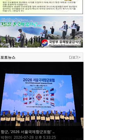
포토뉴스
향군, '2026 서울국제향군포럼' ..
박현미 2026-07-28 오후 5:33:25