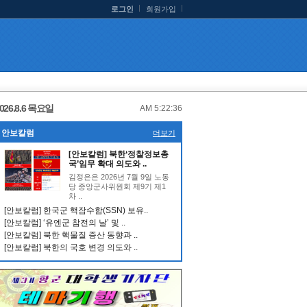
로그인
회원가입
026.8.6 목요일
AM 5:22:36
안보칼럼
더보기
[안보칼럼] 북한‘정찰정보총
국’임무 확대 의도와 ..
김정은은 2026년 7월 9일 노동
당 중앙군사위원회 제9기 제1
차 ..
[안보칼럼] 한국군 핵잠수함(SSN) 보유..
[안보칼럼] ‘유엔군 참전의 날’ 및 ..
[안보칼럼] 북한 핵물질 증산 동향과 ..
[안보칼럼] 북한의 국호 변경 의도와 ..