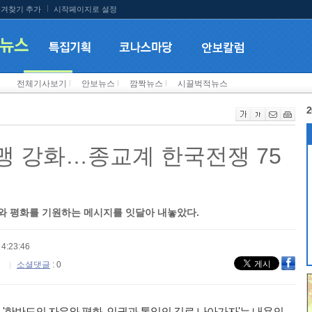
겨찾기 추가
시작페이지로 설정
전체기사보기
l
안보뉴스
l
깜짝뉴스
l
시끌벅적뉴스
2
 강화…종교계 한국전쟁 75
와 평화를 기원하는 메시지를 잇달아 내놓았다.
4:23:46
소셜댓글
: 0
'한반도의 자유와 평화, 인권과 통일의 길로 나아가자'는 내용의