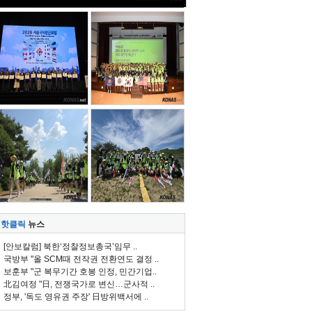
핫클릭
뉴스
[안보칼럼] 북한‘정찰정보총국’임무 ..
국방부 "올 SCM때 전작권 전환연도 결정 ..
보훈부 "군 복무기간 호봉 인정, 민간기업..
北김여정 "日, 전쟁국가로 변신…군사적 ..
정부, '독도 영유권 주장' 日방위백서에 ..