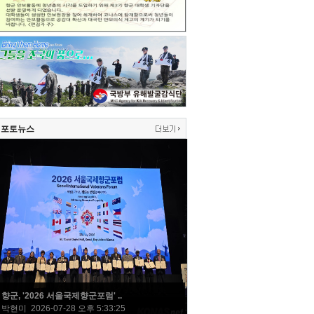
포토뉴스
향군, '2026 서울국제향군포럼' ..
박현미 2026-07-28 오후 5:33:25