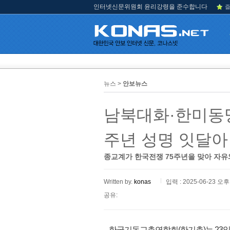
인터넷신문위원회 윤리강령을 준수합니다
즐
뉴스 >
안보뉴스
남북대화·한미동맹
주년 성명 잇달아
종교계가 한국전쟁 75주년을 맞아 자유
Written by.
konas
입력 : 2025-06-23 오후 
공유:
한국기독교총연합회(한기총)는 23일 