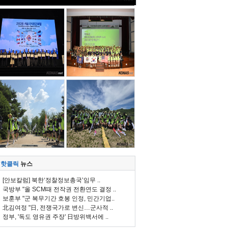
핫클릭
뉴스
[안보칼럼] 북한‘정찰정보총국’임무 ..
국방부 "올 SCM때 전작권 전환연도 결정 ..
보훈부 "군 복무기간 호봉 인정, 민간기업..
北김여정 "日, 전쟁국가로 변신…군사적 ..
정부, '독도 영유권 주장' 日방위백서에 ..