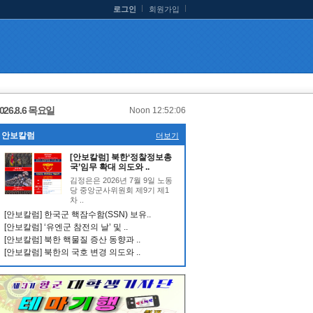
로그인
회원가입
026.8.6 목요일
Noon 12:52:07
안보칼럼
더보기
[안보칼럼] 북한‘정찰정보총
국’임무 확대 의도와 ..
김정은은 2026년 7월 9일 노동
당 중앙군사위원회 제9기 제1
차 ..
[안보칼럼] 한국군 핵잠수함(SSN) 보유..
[안보칼럼] ‘유엔군 참전의 날’ 및 ..
[안보칼럼] 북한 핵물질 증산 동향과 ..
[안보칼럼] 북한의 국호 변경 의도와 ..