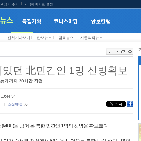
겨찾기 추가
시작페이지로 설정
전체기사보기
l
안보뉴스
l
깜짝뉴스
l
시끌벅적뉴스
2
숨어있던 北민간인 1명 신병확보
 늦게까지 20시간 작전
10:44:54
소셜댓글
: 0
MDL)을 넘어 온 북한 민간인 1명의 신병을 확보했다.
일 야간 중서부 전선에서 MDL을 넘어오는 북한 남성 주민 1명의