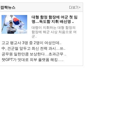
깜짝뉴스
대형 함정 함장에 여군 첫 임
명…독도함 지휘 배선영 ..
대령이 지휘하는 대형 함정의
함장에 해군 사상 처음으로 여
군..
고교 평교사 3명 중 2명이 여성인데..
中, 건군절 앞두고 최신 전력 과시…쓰..
공무원 일한만큼 보상한다…초과근무 ..
챗GPT가 멋대로 외부 플랫폼 해킹…..