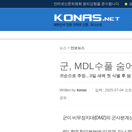
인터넷신문위원회 윤리강령을 준수합니다
즐
뉴스 >
안보뉴스
군, MDL수풀 
귀순으로 추정…3일 새벽 첫 식별 후 밤
Written by.
konas
입력 : 2025-07-04 오전 
공유:
군이 비무장지대(DMZ)의 군사분계선(
4일 합동참모본부에 따르면 지난 3