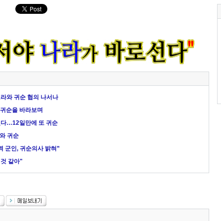
크라와 귀순 협의 나서나
의 귀순을 바라보며
었다…12일만에 또 귀순
너와 귀순
 군인, 귀순의사 밝혀”
 것 같아"