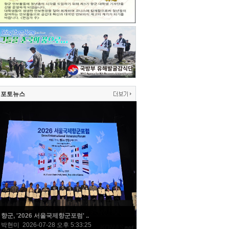
포토뉴스
향군, '2026 서울국제향군포럼' ..
박현미 2026-07-28 오후 5:33:25