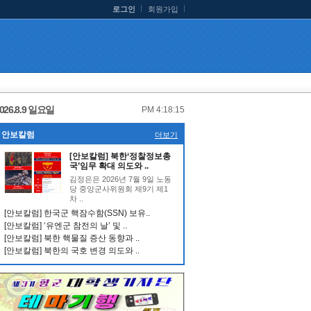
로그인
회원가입
026.8.9 일요일
PM 4:18:16
안보칼럼
더보기
[안보칼럼] 북한‘정찰정보총
국’임무 확대 의도와 ..
김정은은 2026년 7월 9일 노동
당 중앙군사위원회 제9기 제1
차 ..
[안보칼럼] 한국군 핵잠수함(SSN) 보유..
[안보칼럼] ‘유엔군 참전의 날’ 및 ..
[안보칼럼] 북한 핵물질 증산 동향과 ..
[안보칼럼] 북한의 국호 변경 의도와 ..