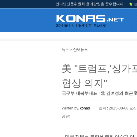
인터넷신문위원회 윤리강령을 준수합니다
즐
뉴스 >
안보뉴스
美 "트럼프,'싱가
협상 의지"
국무부 대북부대표 "北 김여정의 최근 
Written by.
konas
입력 : 2025-08-08 오전 
공유:
미국 정부는 북한 비핵화 이슈가 아