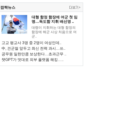
깜짝뉴스
대형 함정 함장에 여군 첫 임
명…독도함 지휘 배선영 ..
대령이 지휘하는 대형 함정의
함장에 해군 사상 처음으로 여
군..
고교 평교사 3명 중 2명이 여성인데..
中, 건군절 앞두고 최신 전력 과시…쓰..
공무원 일한만큼 보상한다…초과근무 ..
챗GPT가 멋대로 외부 플랫폼 해킹…..