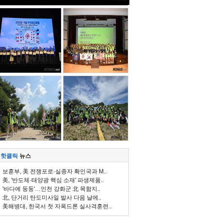
핫클릭
뉴스
보훈부, 美 전쟁포로·실종자 확인국과 M..
美, '반도체·태양광 핵심 소재' 파생제품..
'바다에 둥둥'…인천 강화군 北 목함지..
北, 단거리 탄도미사일 발사 다음 날에..
美해병대, 한국서 첫 자폭드론 실사격훈련..