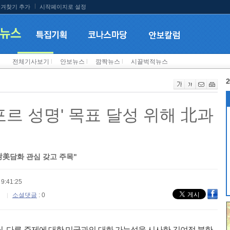
겨찾기 추가
시작페이지로 설정
전체기사보기
l
안보뉴스
l
깜짝뉴스
l
시끌벅적뉴스
2
포르 성명' 목표 달성 위해 北과
對美담화 관심 갖고 주목"
9:41:25
소셜댓글
: 0
닌, 다른 주제에 대한 미국과의 대화 가능성을 시사한 김여정 북한