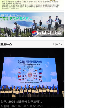
포토뉴스
향군, '2026 서울국제향군포럼' ..
박현미 2026-07-28 오후 5:33:25